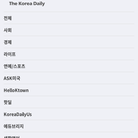
전체
사회
경제
라이프
연예/스포츠
ASK미국
HelloKtown
핫딜
KoreaDailyUs
에듀브리지
생활영어