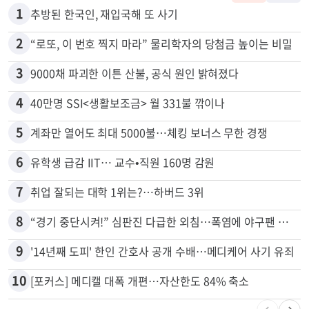
1
추방된 한국인, 재입국해 또 사기
2
“로또, 이 번호 찍지 마라” 물리학자의 당첨금 높이는 비밀
3
9000채 파괴한 이튼 산불, 공식 원인 밝혀졌다
4
40만명 SSI<생활보조금> 월 331불 깎이나
5
계좌만 열어도 최대 5000불…체킹 보너스 무한 경쟁
6
유학생 급감 IIT… 교수•직원 160명 감원
7
취업 잘되는 대학 1위는?…하버드 3위
8
“경기 중단시켜!” 심판진 다급한 외침…폭염에 야구팬 쓰러졌다
9
'14년째 도피' 한인 간호사 공개 수배…메디케어 사기 유죄
10
[포커스] 메디캘 대폭 개편…자산한도 84% 축소