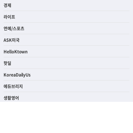
사회
경제
라이프
연예/스포츠
ASK미국
HelloKtown
핫딜
KoreaDailyUs
에듀브리지
생활영어
업소록