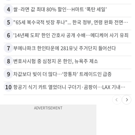
3
취업 잘되는 대학 1위는?…하버드 3위
4
쌀·라면 값 최대 80% 할인…H마트 ‘폭탄 세일’
5
"65세 복수국적 빗장 푸나"... 한국 정부, 연령 완화 전면 추진
6
'14년째 도피' 한인 간호사 공개 수배…메디케어 사기 유죄
7
부에나파크 한인타운에 281유닛 주거단지 들어선다
8
변호사시험 중 심정지 온 한인, 뉴욕주 제소
9
차값보다 빚이 더 많다…‘깡통차’ 트레이드인 급증
10
항공기 식기 카트 열었더니 구더기·곰팡이…LAX 기내식 업체 논란