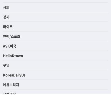
전체
사회
경제
라이프
연예/스포츠
ASK미국
HelloKtown
핫딜
KoreaDailyUs
에듀브리지
생활영어