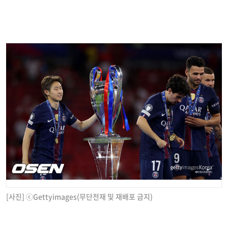
[사진] ⓒGettyimages(무단전재 및 재배포 금지)