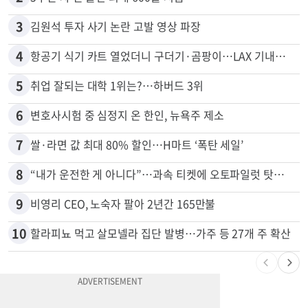
1
"65세 복수국적 빗장 푸나"... 한국 정부, 연령 완화 전면 추진
2
5주간 차 안 몰면 최대 600불 지급
3
김원석 투자 사기 논란 고발 영상 파장
4
항공기 식기 카트 열었더니 구더기·곰팡이…LAX 기내식 업체 논란
5
취업 잘되는 대학 1위는?…하버드 3위
6
변호사시험 중 심정지 온 한인, 뉴욕주 제소
7
쌀·라면 값 최대 80% 할인…H마트 ‘폭탄 세일’
8
“내가 운전한 게 아니다”…과속 티켓에 오토파일럿 탓한 운전자
9
비영리 CEO, 노숙자 팔아 2년간 165만불
10
할라피뇨 먹고 살모넬라 집단 발병…가주 등 27개 주 확산