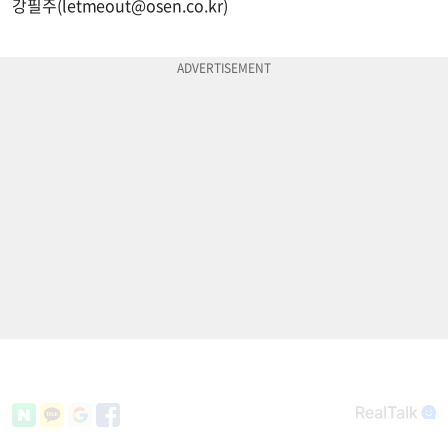
강필주(
letmeout@osen.co.kr
)