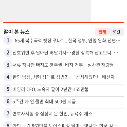
많이 본 뉴스
전체
로컬
1
"65세 복수국적 빗장 푸나"... 한국 정부, 연령 완화 전면 추진
2
신호위반 후 달아난 배달기사…경찰 잠복해 잡고보니 ‘반전’
3
서류 하나만 빠져도 영주권·비자 거부…심사관 재량권 대폭 확대
4
한인 남성, 처형 상대로 성범죄…"선처해줬더니 배신자 취급"
5
비영리 CEO, 노숙자 팔아 2년간 165만불
6
5주간 차 안 몰면 최대 600불 지급
7
변호사시험 중 심정지 온 한인, 뉴욕주 제소
8
한인 노린 860만불 보이스피싱 덜미…영사관·한국 검찰 사칭