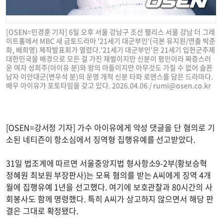
[OSEN=민경훈 기자] 6일 오후 서울 강남구 조선 팰리스 서울 강남 더 그레
이트홀에서 MBC 새 금토드라마 '21세기 대군부인'(극본 유지원/연출 박준
화, 배희영) 제작발표회가 열렸다.'21세기 대군부인'은 21세기 입헌군주제
대한민국을 배경으로 모든 걸 가진 재벌이지만 신분이 평민이라 짜증스러
운 여자 성희주(아이유 분)와 왕의 아들이지만 아무것도 가질 수 없어 슬픈
남자 이안대군(변우석 분)의 운명 개척 신분 타파 로맨스를 담은 드라마다.
배우 아이유가 포토타임을 갖고 있다. 2026.04.06 /
rumi@osen.co.kr
[OSEN=강서정 기자] 가수 아이유에게 악성 댓글을 단 혐의로 기
소된 네티즌이 항소심에서 징역형 집행유예를 선고받았다.
31일 법조계에 따르면 서울중앙지법 형사항소9-2부(황보승혁
정혜원 최보원 부장판사)는 모욕 혐의를 받는 A씨에게 징역 4개
월에 집행유예 1년을 선고했다. 여기에 보호관찰과 80시간의 사
회봉사도 함께 명령했다. 특히 A씨가 상고하지 않으면서 해당 판
결은 그대로 확정됐다.