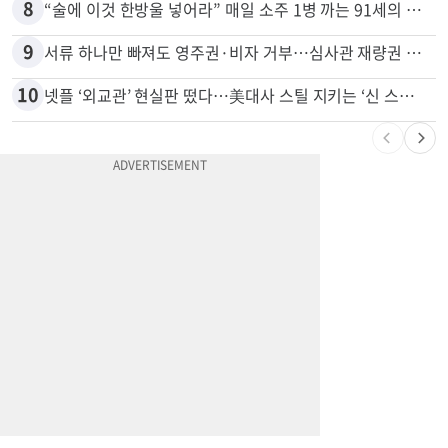
7
광고판 안에 사람이 산다?…LA 거리서 화제
8
“술에 이것 한방울 넣어라” 매일 소주 1병 까는 91세의 철칙
9
서류 하나만 빠져도 영주권·비자 거부…심사관 재량권 대폭 확대
10
넷플 ‘외교관’ 현실판 떴다…美대사 스틸 지키는 ‘신 스틸러’