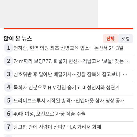
많이 본 뉴스
전체
로컬
1
천하람, 현역 의원 최초 신병교육 입소…논산서 2박3일 생활
2
74m짜리 보잉777, 화물기 변신…격납고서 ‘보물’ 찾는 인천공항
3
신호위반 후 달아난 배달기사…경찰 잠복해 잡고보니 ‘반전’
4
목회자 신분으로 HIV 감염 숨기고 미성년자와 성관계
5
드라이브스루서 시작된 총격…인앤아웃 참사 영상 공개
6
40대 여성, 오진으로 자궁 적출 수술