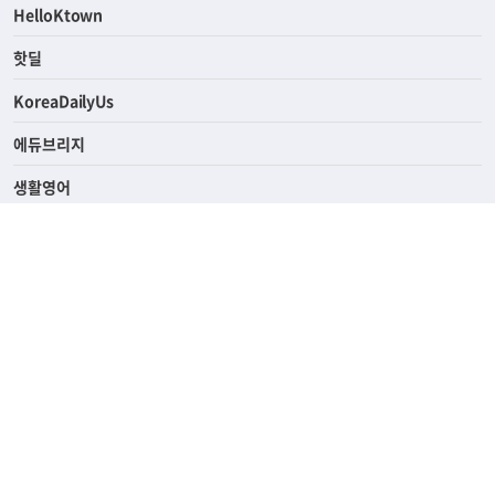
ASK미국
HelloKtown
핫딜
KoreaDailyUs
에듀브리지
생활영어
업소록
의료관광
해피빌리지
ABOUT
ADVERTISING
PRIVACY POLICY
TERMS OF SERVICE
윤리경영
고객센터
News Tips & Corrections
690 Wilshire Place Los Angeles, CA 90005
TEL. (213) 368-2500 FAX. (213) 389-6196