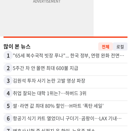
많이 본 뉴스
전체
로컬
1
"65세 복수국적 빗장 푸나"... 한국 정부, 연령 완화 전면 추진
2
5주간 차 안 몰면 최대 600불 지급
3
김원석 투자 사기 논란 고발 영상 파장
4
취업 잘되는 대학 1위는?…하버드 3위
5
쌀·라면 값 최대 80% 할인…H마트 ‘폭탄 세일’