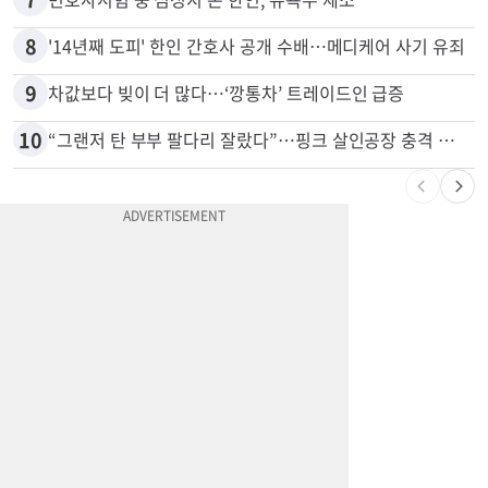
6
항공기 식기 카트 열었더니 구더기·곰팡이…LAX 기내식 업체 논란
7
변호사시험 중 심정지 온 한인, 뉴욕주 제소
8
'14년째 도피' 한인 간호사 공개 수배…메디케어 사기 유죄
9
차값보다 빚이 더 많다…‘깡통차’ 트레이드인 급증
10
“그랜저 탄 부부 팔다리 잘랐다”…핑크 살인공장 충격 실체