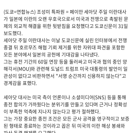
(도쿄=연합뉴스) 조성미 특파원 = 페이만 세아닷 주일 이란대사
가 일본에 이란의 오랜 우호국으로서 미국과 전쟁으로 촉발된 문
제의 외교적 해결을 위한 뒷받침을 요청했다고 도쿄신문이 31일
보도했다.
세아닷 주일 이란대사는 이날 도쿄신문에 실린 인터뷰에서 전쟁
종결 뒤 호르무즈 해협 기뢰 제거를 위한 자위대 파견을 포함한
모든 분야에서 일본의 공헌에 기대감을 나타냈다.
그는 휴전 기간의 60일 연장 등을 둘러싸고 미국과 협의 중인 양
해각서(MOU)와 관련해 도널드 트럼프 미국 대통령의 발언이 일
관성이 없다고 비판하면서 "서명 순간까지 신용하지 않는다"고
경계감을 표했다.
세아닷 대사는 미국 측이 언론이나 소셜미디어(SNS) 등을 통해
종전 합의가 가까웠다는 분위기를 만들고 있다며 근거나 정확성
이 부족한 억측에 지나지 않는다고 평가 절하했다.
그는 가장 중요한 종전 조건은 모든 군사 공격을 영구적이고 보증
된 형태로 종료하는 것이라고 꼽은 뒤 미국의 이란 해상 봉쇄와
자산 동결 해제를 요구했다.