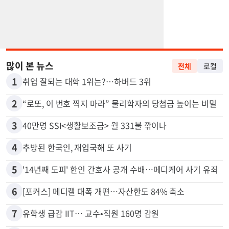
많이 본 뉴스
전체
로컬
1
취업 잘되는 대학 1위는?…하버드 3위
2
“로또, 이 번호 찍지 마라” 물리학자의 당첨금 높이는 비밀
3
40만명 SSI<생활보조금> 월 331불 깎이나
4
추방된 한국인, 재입국해 또 사기
5
'14년째 도피' 한인 간호사 공개 수배…메디케어 사기 유죄
6
[포커스] 메디캘 대폭 개편…자산한도 84% 축소
7
유학생 급감 IIT… 교수•직원 160명 감원