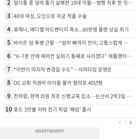
2
말다툼 중 엄마 흉기 살해한 10대 아들…범행 직후 한 짓 충격
3
40대 여성, 오진으로 자궁 적출 수술
4
휴매나, 메디캘 어드밴티지 축소...60만명 플랜 상실 위기
5
바이든 암 투병 근황…“암이 뼈까지 전이, 고통스럽게 투병 중”
6
“6~7분 만에 에어컨 실외기 통째로 사라졌다” 애틀랜타서 실외기 도난 급증
7
“이번이 마지막 변경일 수도”…서머타임 운명은
8
OC 교회 직원이 아이들 몰카 혐의로 40년형
9
천하람, 현역 의원 최초 신병교육 입소…논산서 2박3일 생활
10
포드 3만불 이하 전기 픽업 ‘패덤’ 출시