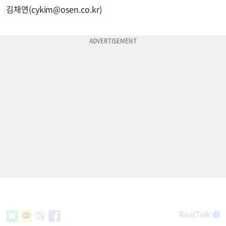
김채연(
cykim@osen.co.kr
)