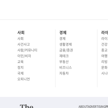
사회
경제
라
사회
경제
라이
사건사고
생활경제
건강
사람/커뮤니티
금융/증권
종교
이민/비자
재테크
여행 
교육
부동산
리빙
정치
비즈니스
문화 
국제
자동차
시니
오피니언
ABOUT
ADVERTISING
P