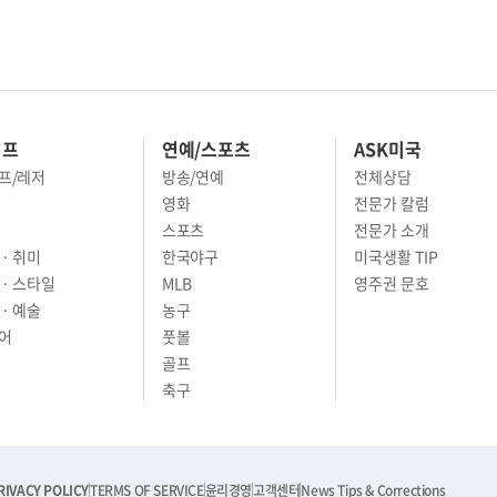
이프
연예/스포츠
ASK미국
프/레저
방송/연예
전체상담
영화
전문가 칼럼
스포츠
전문가 소개
· 취미
한국야구
미국생활 TIP
 · 스타일
MLB
영주권 문호
· 예술
농구
어
풋볼
골프
축구
RIVACY POLICY
TERMS OF SERVICE
윤리경영
고객센터
News Tips & Corrections