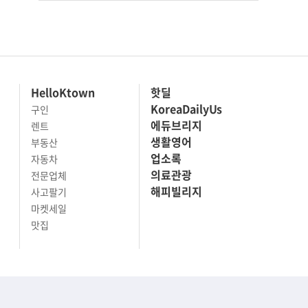
HelloKtown
핫딜
KoreaDailyUs
구인
에듀브리지
렌트
생활영어
부동산
업소록
자동차
의료관광
전문업체
해피빌리지
사고팔기
마켓세일
맛집