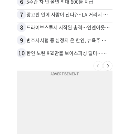
6
16
5주간 차 안 몰면 최대 600불 지급
7
17
광고판 안에 사람이 산다?…LA 거리서 화제
8
18
드라이브스루서 시작된 총격…인앤아웃 참사 영상 공개
9
19
변호사시험 중 심정지 온 한인, 뉴욕주 제소
10
20
한인 노린 860만불 보이스피싱 덜미…영사관·한국 검찰 사칭