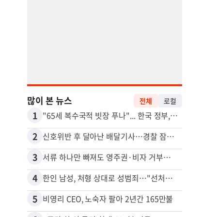
많이 본 뉴스
전체
로컬
1
11
"65세 복수국적 빗장 푸나"... 한국 정부, 연령 완화 전면 추진
김원석
2
12
신호위반 후 달아난 배달기사…경찰 잠복해 잡고보니 ‘반전’
3
13
서류 하나만 빠져도 영주권·비자 거부…심사관 재량권 대폭 확대
4
14
한인 남성, 처형 상대로 성범죄…"선처해줬더니 배신자 취급"
5
15
비영리 CEO, 노숙자 팔아 2년간 165만불