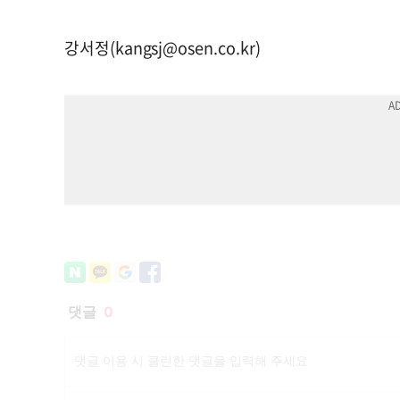
강서정(
kangsj@osen.co.kr
)