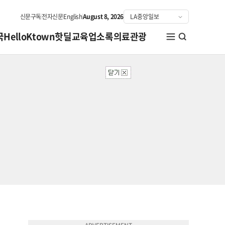
신문구독
전자신문
English
August 8, 2026
국
HelloKtown
핫딜
교육
업소록
의료관광