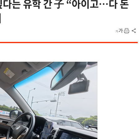
싶다는 유학 간 子 “아이고…다 돈
]