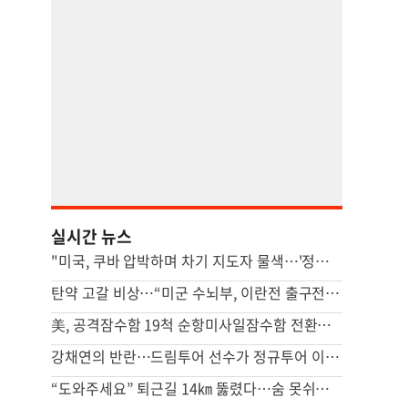
실시간 뉴스
"미국, 쿠바 압박하며 차기 지도자 물색…'정권 개조' 타진"
탄약 고갈 비상…“미군 수뇌부, 이란전 출구전략 모색중”
美, 공격잠수함 19척 순항미사일잠수함 전환…中 견제 강화
강채연의 반란…드림투어 선수가 정규투어 이틀째 선두
“도와주세요” 퇴근길 14㎞ 뚫렸다…숨 못쉬던 아기 살린 기적