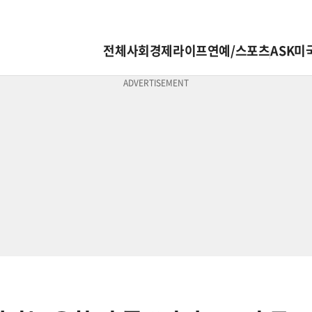
전체
사회
경제
라이프
연예/스포츠
ASK미