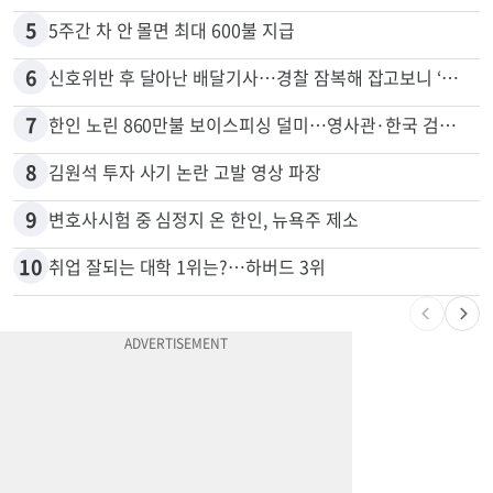
5
5주간 차 안 몰면 최대 600불 지급
6
신호위반 후 달아난 배달기사…경찰 잠복해 잡고보니 ‘반전’
7
한인 노린 860만불 보이스피싱 덜미…영사관·한국 검찰 사칭
8
김원석 투자 사기 논란 고발 영상 파장
9
변호사시험 중 심정지 온 한인, 뉴욕주 제소
10
취업 잘되는 대학 1위는?…하버드 3위