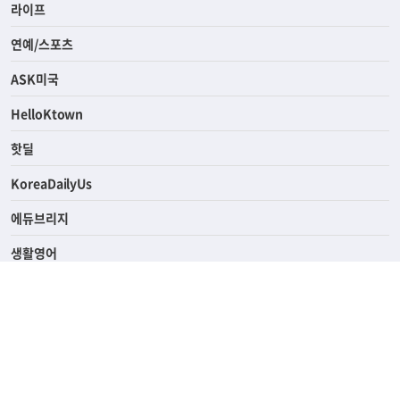
라이프
연예/스포츠
ASK미국
HelloKtown
핫딜
KoreaDailyUs
에듀브리지
생활영어
업소록
의료관광
해피빌리지
ABOUT
ADVERTISING
PRIVACY POLICY
TERMS OF SERVICE
윤리경영
고객센터