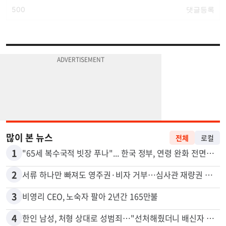
많이 본 뉴스
전체
로컬
1
"65세 복수국적 빗장 푸나"... 한국 정부, 연령 완화 전면 추진
2
서류 하나만 빠져도 영주권·비자 거부…심사관 재량권 대폭 확대
3
비영리 CEO, 노숙자 팔아 2년간 165만불
4
한인 남성, 처형 상대로 성범죄…"선처해줬더니 배신자 취급"