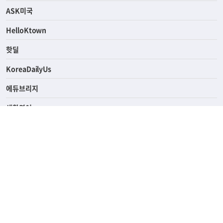
ASK미국
HelloKtown
핫딜
KoreaDailyUs
에듀브리지
생활영어
업소록
의료관광
해피빌리지
ABOUT
ADVERTISING
PRIVACY POLICY
TERMS OF SERVICE
윤리경영
고객센터
News Tips & Corrections
690 Wilshire Place Los Angeles, CA 90005
TEL. (213) 368-2500 FAX. (213) 389-6196