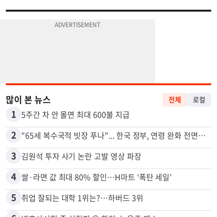
많이 본 뉴스
전체
로컬
1
5주간 차 안 몰면 최대 600불 지급
2
"65세 복수국적 빗장 푸나"... 한국 정부, 연령 완화 전면 추진
3
김원석 투자 사기 논란 고발 영상 파장
4
쌀·라면 값 최대 80% 할인…H마트 ‘폭탄 세일’
5
취업 잘되는 대학 1위는?…하버드 3위