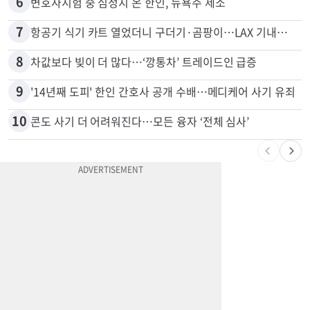
6
변호사시험 중 심정지 온 한인, 뉴욕주 제소
7
항공기 식기 카트 열었더니 구더기·곰팡이…LAX 기내식 업체 논란
8
차값보다 빚이 더 많다…‘깡통차’ 트레이드인 급증
9
'14년째 도피' 한인 간호사 공개 수배…메디케어 사기 유죄
10
콘도 사기 더 어려워진다…모든 융자 ‘전체 심사’