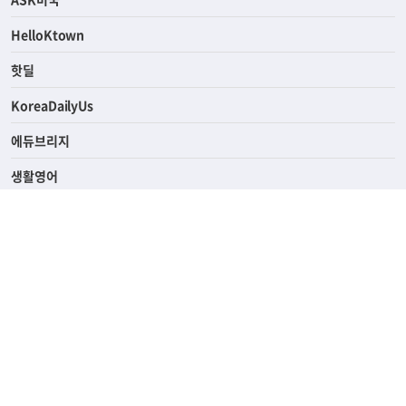
연예/스포츠
ASK미국
HelloKtown
핫딜
KoreaDailyUs
에듀브리지
생활영어
업소록
의료관광
해피빌리지
ABOUT
ADVERTISING
PRIVACY POLICY
TERMS OF SERVICE
윤리경영
고객센터
News Tips & Corrections
690 Wilshire Place Los Angeles, CA 90005