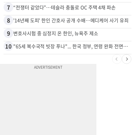
6
부에나파크 한인타운에 281유닛 주거단지 들어선다
7
“전쟁터 같았다”…테슬라 충돌로 OC 주택 4채 파손
8
'14년째 도피' 한인 간호사 공개 수배…메디케어 사기 유죄
9
변호사시험 중 심정지 온 한인, 뉴욕주 제소
10
"65세 복수국적 빗장 푸나"... 한국 정부, 연령 완화 전면 추진