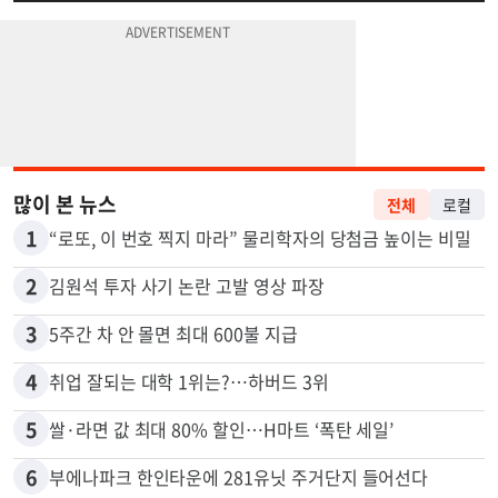
많이 본 뉴스
전체
로컬
1
“로또, 이 번호 찍지 마라” 물리학자의 당첨금 높이는 비밀
2
김원석 투자 사기 논란 고발 영상 파장
3
5주간 차 안 몰면 최대 600불 지급
4
취업 잘되는 대학 1위는?…하버드 3위
5
쌀·라면 값 최대 80% 할인…H마트 ‘폭탄 세일’