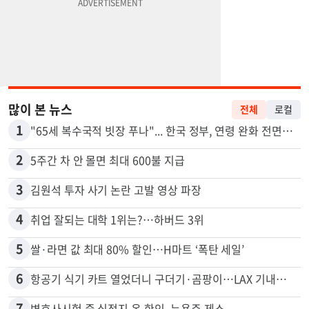
많이 본 뉴스
전체
로컬
1
"65세 복수국적 빗장 푸나"... 한국 정부, 연령 완화 전면 추진
2
5주간 차 안 몰면 최대 600불 지급
3
김원석 투자 사기 논란 고발 영상 파장
4
취업 잘되는 대학 1위는?…하버드 3위
5
쌀·라면 값 최대 80% 할인…H마트 ‘폭탄 세일’
6
항공기 식기 카트 열었더니 구더기·곰팡이…LAX 기내식 업체 논란
7
변호사시험 중 심정지 온 한인, 뉴욕주 제소