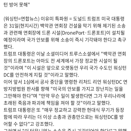
턴 방어 못해"
(워싱턴=연합뉴스) 이유미 특파원 = 도널드 트럼프 미국 대통령
은 31일(현지시간) 백악관 연회장 건설을 막기 위해 제기된 소송
과 관련해 연회장에 드론 시설(DronePort·드론포트)이 설치될
예정이라며 국가 안보를 위해 소송이 즉시 기각돼야 한다고 촉구
했다.
트럼프 대통령은 이날 소셜미디어 트루스소셜에서 "백악관 연회
장의 드론포트는 아마도 전 세계에서 가장 정교한 시설이 될
것"이라며 "이 시설은 앞으로 오랫동안 우리 국가 수도인 워싱턴
DC를 안전하게 지킬 것"이라고 말했다.
이어 앞서 1심에서 공사 중단을 명령한 리처드 리언 워싱턴DC 연
방지방법원 판사를 향해 "미국의 안보를 가지고 장난치는 일을
그만해야 한다"며 "만약 무슨 일이 발생한다면 그가 우리나라에
초래된 죽음과 파괴에 책임을 져야 할 것"이라고 말했다.
트럼프 대통령은 또 "매우 정교하고 강력한 현대식 무기가 등장
함에 따라 우리는 더 이상 소총과 권총만으로는 워싱턴DC를 방
어할 수 없다"고 강조했다.
그러면서 "이 터무니없는 소송은 즉시 기각되어야 한다!"고 말했