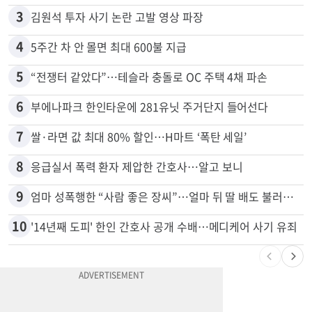
3
김원석 투자 사기 논란 고발 영상 파장
4
5주간 차 안 몰면 최대 600불 지급
5
“전쟁터 같았다”…테슬라 충돌로 OC 주택 4채 파손
6
부에나파크 한인타운에 281유닛 주거단지 들어선다
7
쌀·라면 값 최대 80% 할인…H마트 ‘폭탄 세일’
8
응급실서 폭력 환자 제압한 간호사…알고 보니
9
엄마 성폭행한 “사람 좋은 장씨”…얼마 뒤 딸 배도 불러왔다
10
'14년째 도피' 한인 간호사 공개 수배…메디케어 사기 유죄