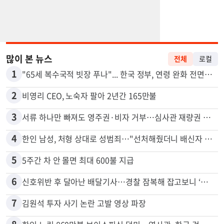
많이 본 뉴스
전체
로컬
1
"65세 복수국적 빗장 푸나"... 한국 정부, 연령 완화 전면 추진
2
비영리 CEO, 노숙자 팔아 2년간 165만불
3
서류 하나만 빠져도 영주권·비자 거부…심사관 재량권 대폭 확대
4
한인 남성, 처형 상대로 성범죄…"선처해줬더니 배신자 취급"
5
5주간 차 안 몰면 최대 600불 지급
6
신호위반 후 달아난 배달기사…경찰 잠복해 잡고보니 ‘반전’
7
김원석 투자 사기 논란 고발 영상 파장