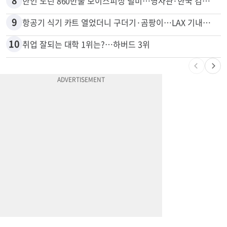
8
한인 노린 860만불 보이스피싱 덜미…영사관·한국 검찰 사칭
9
항공기 식기 카트 열었더니 구더기·곰팡이…LAX 기내식 업체 논란
10
취업 잘되는 대학 1위는?…하버드 3위