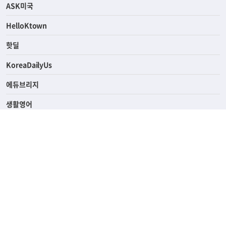
ASK미국
HelloKtown
핫딜
KoreaDailyUs
에듀브리지
생활영어
업소록
의료관광
해피빌리지
ABOUT
ADVERTISING
PRIVACY POLICY
TERMS OF SERVICE
윤리경영
고객센터
News Tips & Corrections
690 Wilshire Place Los Angeles, CA 90005
TEL. (213) 368-2500 FAX. (213) 389-6196