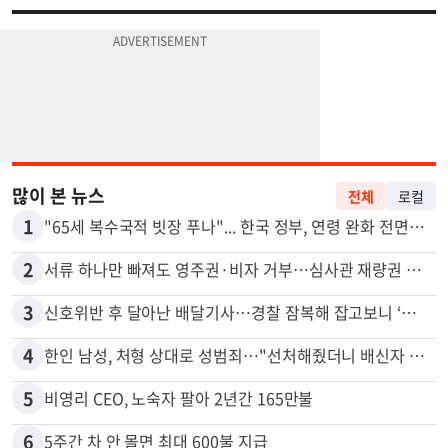
많이 본 뉴스
전체
로컬
1
"65세 복수국적 빗장 푸나"... 한국 정부, 연령 완화 전면 추진
2
서류 하나만 빠져도 영주권·비자 거부…심사관 재량권 대폭 확대
3
신호위반 후 달아난 배달기사…경찰 잠복해 잡고보니 ‘반전’
4
한인 남성, 처형 상대로 성범죄…"선처해줬더니 배신자 취급"
5
비영리 CEO, 노숙자 팔아 2년간 165만불
6
5주간 차 안 몰면 최대 600불 지급