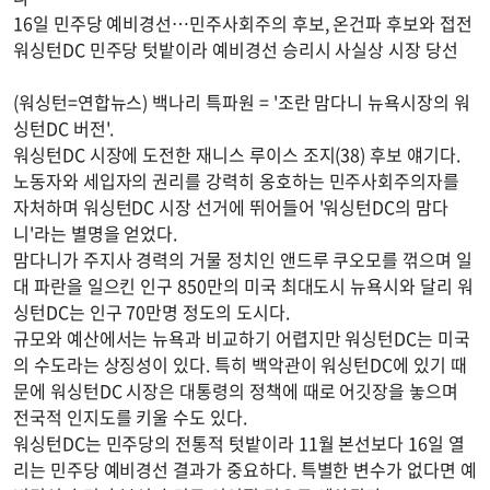
16일 민주당 예비경선…민주사회주의 후보, 온건파 후보와 접전
워싱턴DC 민주당 텃밭이라 예비경선 승리시 사실상 시장 당선
(워싱턴=연합뉴스) 백나리 특파원 = '조란 맘다니 뉴욕시장의 워
싱턴DC 버전'.
워싱턴DC 시장에 도전한 재니스 루이스 조지(38) 후보 얘기다.
노동자와 세입자의 권리를 강력히 옹호하는 민주사회주의자를
자처하며 워싱턴DC 시장 선거에 뛰어들어 '워싱턴DC의 맘다
니'라는 별명을 얻었다.
맘다니가 주지사 경력의 거물 정치인 앤드루 쿠오모를 꺾으며 일
대 파란을 일으킨 인구 850만의 미국 최대도시 뉴욕시와 달리 워
싱턴DC는 인구 70만명 정도의 도시다.
규모와 예산에서는 뉴욕과 비교하기 어렵지만 워싱턴DC는 미국
의 수도라는 상징성이 있다. 특히 백악관이 워싱턴DC에 있기 때
문에 워싱턴DC 시장은 대통령의 정책에 때로 어깃장을 놓으며
전국적 인지도를 키울 수도 있다.
워싱턴DC는 민주당의 전통적 텃밭이라 11월 본선보다 16일 열
리는 민주당 예비경선 결과가 중요하다. 특별한 변수가 없다면 예