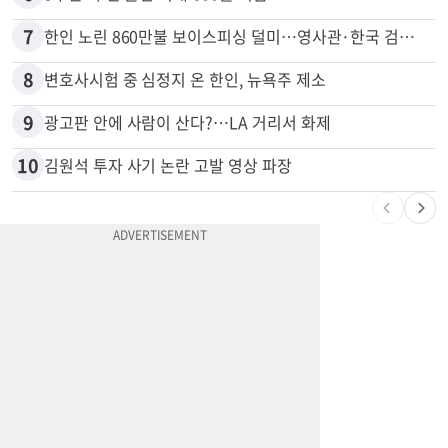
7
한인 노린 860만불 보이스피싱 덜미…영사관·한국 검찰 사칭
8
변호사시험 중 심정지 온 한인, 뉴욕주 제소
9
광고판 안에 사람이 산다?…LA 거리서 화제
10
김원석 투자 사기 논란 고발 영상 파장