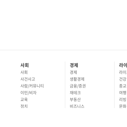
사회
경제
라
사회
경제
라이
사건사고
생활경제
건강
사람/커뮤니티
금융/증권
종교
이민/비자
재테크
여행 
교육
부동산
리빙
정치
비즈니스
문화 
국제
자동차
시니