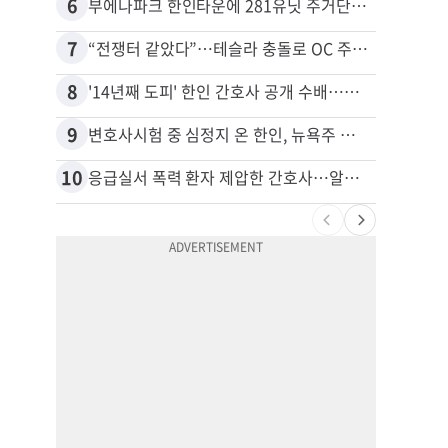
6
16
부에나파크 한인타운에 281유닛 주거단지 들어선다
7
17
“전쟁터 같았다”…테슬라 충돌로 OC 주택 4채 파손
8
18
'14년째 도피' 한인 간호사 공개 수배…메디케어 사기 유죄
9
19
변호사시험 중 심정지 온 한인, 뉴욕주 제소
10
20
응급실서 폭력 환자 제압한 간호사…알고 보니