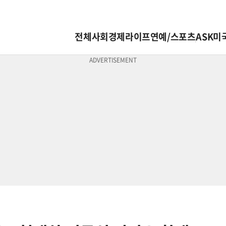
전체
사회
경제
라이프
연예/스포츠
ASK미