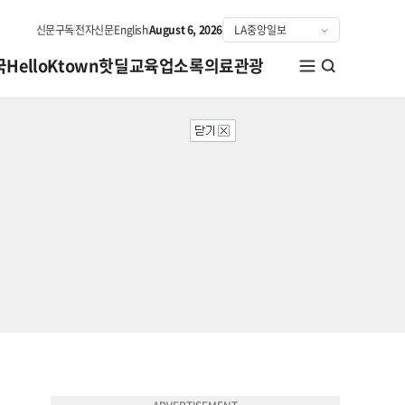
신문구독
전자신문
English
August 6, 2026
국
HelloKtown
핫딜
교육
업소록
의료관광