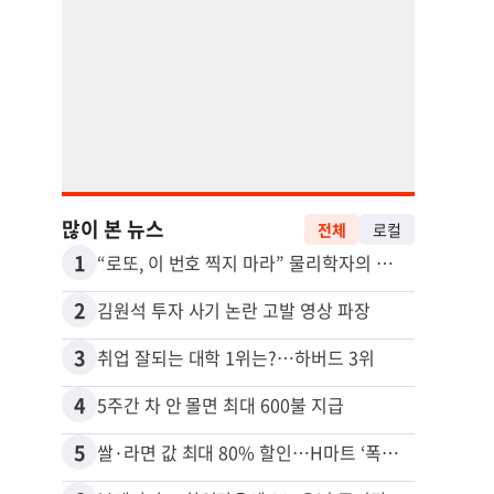
많이 본 뉴스
전체
로컬
1
11
“로또, 이 번호 찍지 마라” 물리학자의 당첨금 높이는 비밀
2
12
김원석 투자 사기 논란 고발 영상 파장
3
13
취업 잘되는 대학 1위는?…하버드 3위
4
14
5주간 차 안 몰면 최대 600불 지급
5
15
쌀·라면 값 최대 80% 할인…H마트 ‘폭탄 세일’