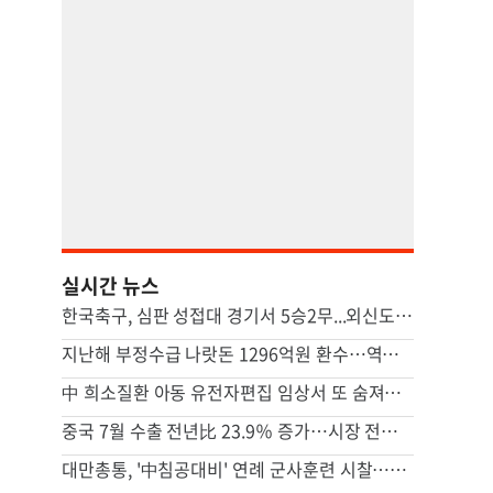
실시간 뉴스
한국축구, 심판 성접대 경기서 5승2무...외신도 보도 ‘국제 망신’
지난해 부정수급 나랏돈 1296억원 환수…역대 최대 규모
中 희소질환 아동 유전자편집 임상서 또 숨져…안전성 논란 확산
중국 7월 수출 전년比 23.9％ 증가…시장 전망 넘어서
대만총통, '中침공대비' 연례 군사훈련 시찰…타이베이항 점검