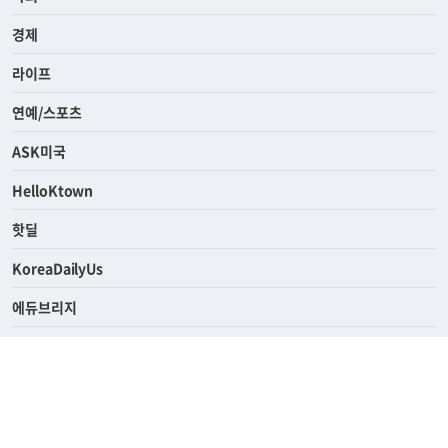
전체
사회
경제
라이프
연예/스포츠
ASK미국
HelloKtown
핫딜
KoreaDailyUs
에듀브리지
생활영어
업소록