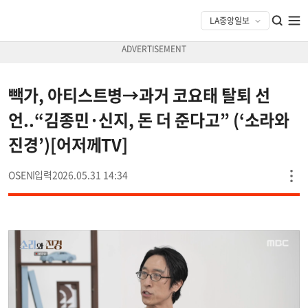
빽가, 아티스트병→과거 코요태 탈퇴 선
언..“김종민·신지, 돈 더 준다고” (‘소라와
진경’)[어저께TV]
OSEN
2026.05.31 14:34