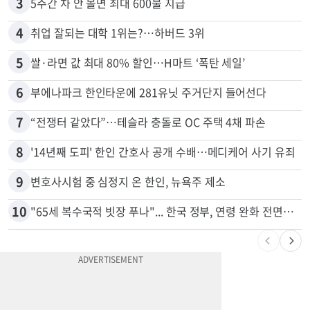
2
김원석 투자 사기 논란 고발 영상 파장
3
5주간 차 안 몰면 최대 600불 지급
4
취업 잘되는 대학 1위는?…하버드 3위
5
쌀·라면 값 최대 80% 할인…H마트 ‘폭탄 세일’
6
부에나파크 한인타운에 281유닛 주거단지 들어선다
7
“전쟁터 같았다”…테슬라 충돌로 OC 주택 4채 파손
8
'14년째 도피' 한인 간호사 공개 수배…메디케어 사기 유죄
9
변호사시험 중 심정지 온 한인, 뉴욕주 제소
10
"65세 복수국적 빗장 푸나"... 한국 정부, 연령 완화 전면 추진