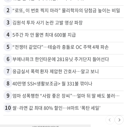
많이 본 뉴스
전체
로컬
1
취업 잘되는 대학 1위는?…하버드 3위
2
“로또, 이 번호 찍지 마라” 물리학자의 당첨금 높이는 비밀
3
김원석 투자 사기 논란 고발 영상 파장
4
5주간 차 안 몰면 최대 600불 지급
5
“전쟁터 같았다”…테슬라 충돌로 OC 주택 4채 파손
6
부에나파크 한인타운에 281유닛 주거단지 들어선다
7
응급실서 폭력 환자 제압한 간호사…알고 보니
8
40만명 SSI<생활보조금> 월 331불 깎이나
9
엄마 성폭행한 “사람 좋은 장씨”…얼마 뒤 딸 배도 불러왔다
10
쌀·라면 값 최대 80% 할인…H마트 ‘폭탄 세일’