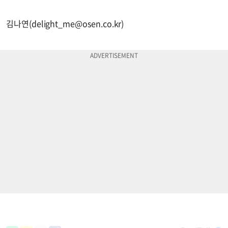
김나연(
delight_me@osen.co.kr
)