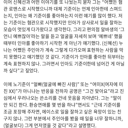
이어 신혜선과 어떤 이야기를 또 나눴는지 묻자 그는 “어쨌든 혐
관 로맨스로 시작했으니까 대체 기준이는 언제 인아한테 스며드
는지, 인아는 왜 기준이를 좋아하는지 이런 얘기를 많이 했다. 저
는 기준이는 혐관으로 시작했지만 인아가 상사로서 일을 잘하는
모습이 멋있게 다가왔다고 생각한다. 그리고 편의점 알바생의 ‘그
언니 예쁘잖아’라는 말을 듣고 얼굴을 자세히 보며 ‘예쁘네’ 했을
때부터 인아를 좋아하기 시작한 게 아닌가 얘기했다. (신혜선) 누
나는 어쨌든 주인아가 계속 그렇게 다가오며 표현하는 사람을 막
지 못했다고 얘기했던 것 같다. 기준이가 인아를 좋아한 뒤부터는
계속 표현하지 않나. 그러면서 인아도 기준이한테 넘어간 게 아닐
까 싶다”고 짚었다.
이에 노기준이 “얼빠(얼굴에 빠진 사람)” 또는 “여미X(여자에 미
친 XX)”가 아니냐는 반응을 전하자 공명은 “그건 맞아요”라고 진
심에서 우러나오는 쓴소리를 건네 웃음을 자아냈다. 그는 “말이
안 되긴 한다. 환승연애를 몇 번을 하냐”면서도 “근데 기준이를
조금 포장해 주자면, 에이스로 일을 잘하고 싶은 욕망이 있는 친
구지 않나. 그런 부분에서 주인아를 봤을 때 일을 너무 잘하니까,
(얼굴보다) 그게 먼저였을 것 같다”라고 설명했다.