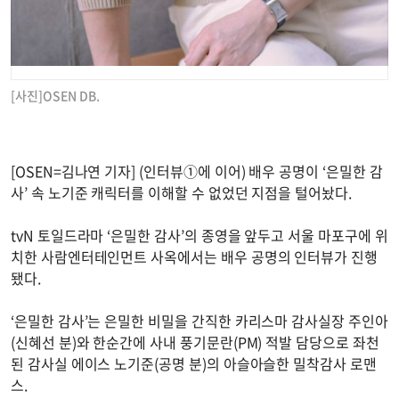
[사진]OSEN DB.
[OSEN=김나연 기자] (인터뷰①에 이어) 배우 공명이 ‘은밀한 감
사’ 속 노기준 캐릭터를 이해할 수 없었던 지점을 털어놨다.
tvN 토일드라마 ‘은밀한 감사’의 종영을 앞두고 서울 마포구에 위
치한 사람엔터테인먼트 사옥에서는 배우 공명의 인터뷰가 진행
됐다.
‘은밀한 감사’는 은밀한 비밀을 간직한 카리스마 감사실장 주인아
(신혜선 분)와 한순간에 사내 풍기문란(PM) 적발 담당으로 좌천
된 감사실 에이스 노기준(공명 분)의 아슬아슬한 밀착감사 로맨
스.