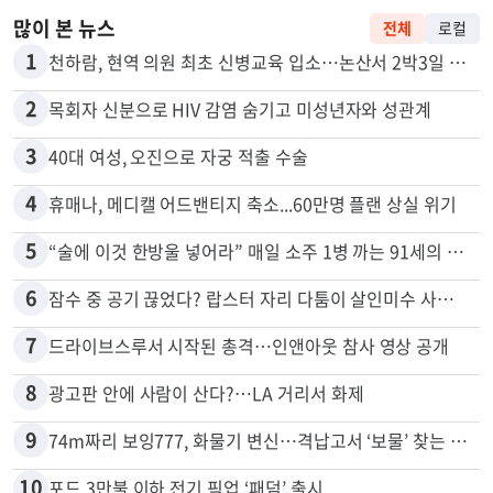
많이 본 뉴스
전체
로컬
1
천하람, 현역 의원 최초 신병교육 입소…논산서 2박3일 생활
2
목회자 신분으로 HIV 감염 숨기고 미성년자와 성관계
3
40대 여성, 오진으로 자궁 적출 수술
4
휴매나, 메디캘 어드밴티지 축소...60만명 플랜 상실 위기
5
“술에 이것 한방울 넣어라” 매일 소주 1병 까는 91세의 철칙
6
잠수 중 공기 끊었다? 랍스터 자리 다툼이 살인미수 사건으로
7
드라이브스루서 시작된 총격…인앤아웃 참사 영상 공개
8
광고판 안에 사람이 산다?…LA 거리서 화제