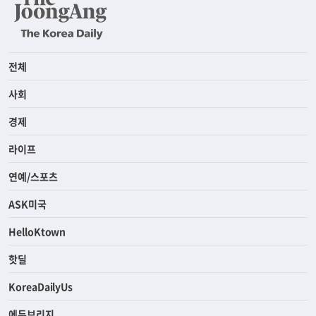
전체
사회
경제
라이프
연예/스포츠
ASK미국
HelloKtown
핫딜