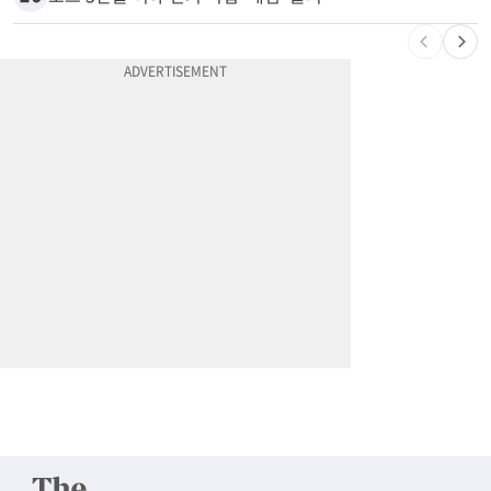
9
74m짜리 보잉777, 화물기 변신…격납고서 ‘보물’ 찾는 인천공항
10
포드 3만불 이하 전기 픽업 ‘패덤’ 출시