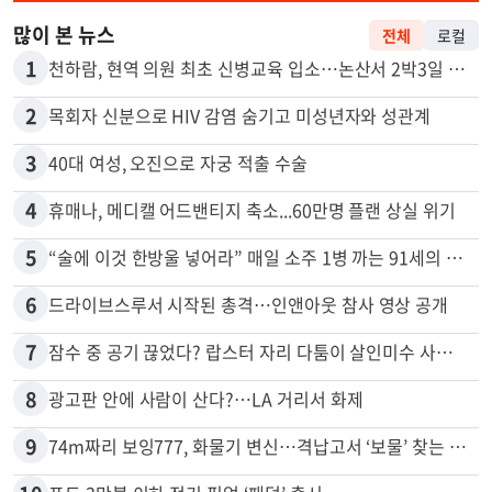
많이 본 뉴스
전체
로컬
1
천하람, 현역 의원 최초 신병교육 입소…논산서 2박3일 생활
2
목회자 신분으로 HIV 감염 숨기고 미성년자와 성관계
3
40대 여성, 오진으로 자궁 적출 수술
4
휴매나, 메디캘 어드밴티지 축소...60만명 플랜 상실 위기
5
“술에 이것 한방울 넣어라” 매일 소주 1병 까는 91세의 철칙
6
드라이브스루서 시작된 총격…인앤아웃 참사 영상 공개
7
잠수 중 공기 끊었다? 랍스터 자리 다툼이 살인미수 사건으로
8
광고판 안에 사람이 산다?…LA 거리서 화제
9
74m짜리 보잉777, 화물기 변신…격납고서 ‘보물’ 찾는 인천공항