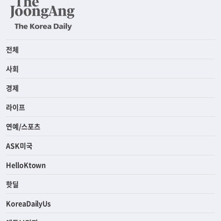
전체
사회
경제
라이프
연예/스포츠
ASK미국
HelloKtown
핫딜
KoreaDailyUs