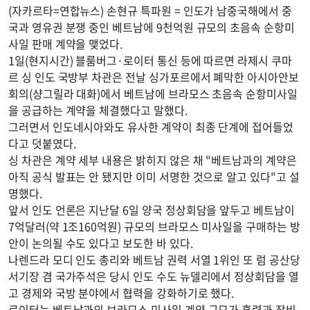
(자카르타=연합뉴스) 손현규 특파원 = 인도가 남중국해에서 중
국과 영유권 분쟁 중인 베트남에 9천억원 규모의 초음속 순항미
사일 판매 계약을 맺었다.
1일(현지시간) 블룸버그·로이터 통신 등에 따르면 라제시 쿠마
르 싱 인도 국방부 차관은 전날 싱가포르에서 폐막한 아시아안보
회의(샹그릴라 대화)에서 베트남에 브라모스 초음속 순항미사일
을 공급하는 계약을 체결했다고 말했다.
그러면서 인도네시아와도 유사한 계약이 최종 단계에 접어들었
다고 덧붙였다.
싱 차관은 계약 세부 내용은 밝히지 않은 채 "베트남과의 계약은
아직 공식 발표는 안 됐지만 이미 서명한 것으로 알고 있다"고 설
명했다.
앞서 인도 언론은 지난달 6일 양국 정상회담을 앞두고 베트남이
7억달러(약 1조160억원) 규모의 브라모스 미사일을 구매하는 방
안이 논의될 수도 있다고 보도한 바 있다.
나렌드라 모디 인도 총리와 베트남 권력 서열 1위인 또 럼 공산당
서기장 겸 국가주석은 당시 인도 수도 뉴델리에서 정상회담을 열
고 경제와 국방 분야에서 협력을 강화하기로 했다.
로이터는 베트남과의 브라모스 미사일 계약 규모가 훈련과 장비