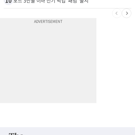
10
포드 3만불 이하 전기 픽업 ‘패덤’ 출시