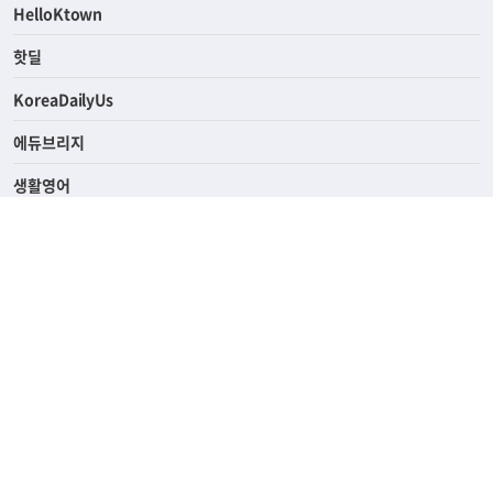
ASK미국
HelloKtown
핫딜
KoreaDailyUs
에듀브리지
생활영어
업소록
의료관광
해피빌리지
ABOUT
ADVERTISING
PRIVACY POLICY
TERMS OF SERVICE
윤리경영
고객센터
News Tips & Corrections
690 Wilshire Place Los Angeles, CA 90005
TEL. (213) 368-2500 FAX. (213) 389-6196