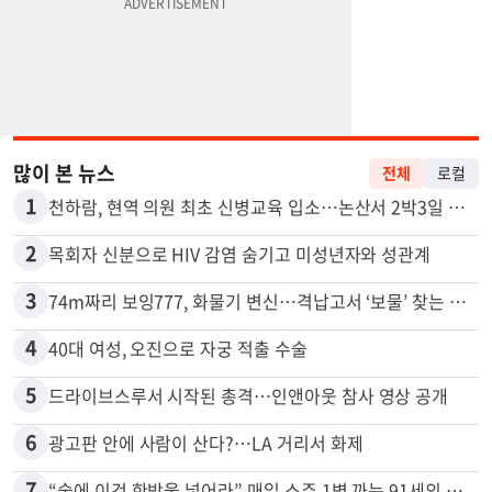
많이 본 뉴스
전체
로컬
1
천하람, 현역 의원 최초 신병교육 입소…논산서 2박3일 생활
2
목회자 신분으로 HIV 감염 숨기고 미성년자와 성관계
3
74m짜리 보잉777, 화물기 변신…격납고서 ‘보물’ 찾는 인천공항
4
40대 여성, 오진으로 자궁 적출 수술
5
드라이브스루서 시작된 총격…인앤아웃 참사 영상 공개