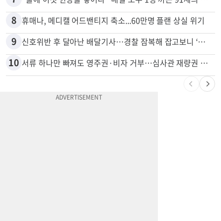
6
광고판 안에 사람이 산다?…LA 거리서 화제
7
“술에 이것 한방울 넣어라” 매일 소주 1병 까는 91세의 철칙
8
휴매나, 메디캘 어드밴티지 축소...60만명 플랜 상실 위기
9
신호위반 후 달아난 배달기사…경찰 잠복해 잡고보니 ‘반전’
10
서류 하나만 빠져도 영주권·비자 거부…심사관 재량권 대폭 확대