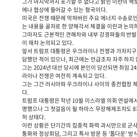
그가 마지막까지 포기할 수 없다고 밝힌 이란의 핵
에나 협상에 들어갈 수 있는 형국이다.
미국은 전쟁 때문에 막혀버린 주요 에너지 수송로인
는 내용을 골자로 한 양해각서 체결을 이란과 논의하
그마저도 근본적인 견해차와 내부 강경파들의 반발
이 재차 논의되고 있다.
앞서 트럼프 대통령은 우크라이나 전쟁과 가자지구 
담했던 적이 있으나, 최근에는 언급조차 자주 하지 
그는 2024년 대선 당시에 본인이 당선되면 취임 
라이나 전쟁은 여전히 계속되고 있다.
그는 그간 러시아와 우크라이나 사이의 종전협정 체
다.
트럼프 대통령은 작년 10월 이스라엘 의회 연설에서
명했으나 그 첫걸음이 될 하마스 무장해제조차도 8
허 상태다.
이런 상황은 단기간의 집중적 화력 과시만으로 군사
통화와 정상회담, 그리고 특사 방문 등 '톱다운' 