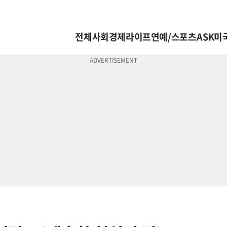
전체
사회
경제
라이프
연예/스포츠
ASK미