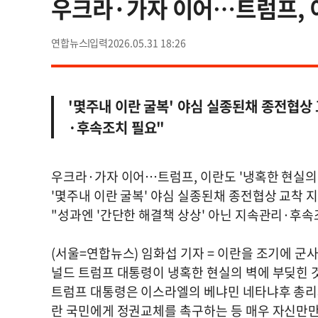
우크라·가자 이어…트럼프, 이
연합뉴스
2026.05.31 18:26
'몇주내 이란 굴복' 야심 실종된채 종전협상 
·후속조치 필요"
우크라·가자 이어…트럼프, 이란도 '냉혹한 현실의 
'몇주내 이란 굴복' 야심 실종된채 종전협상 교착 
"성과엔 '간단한 해결책 상상' 아닌 지속관리·후속
(서울=연합뉴스) 임화섭 기자 = 이란을 조기에 군
널드 트럼프 대통령이 냉혹한 현실의 벽에 부딪힌 
트럼프 대통령은 이스라엘의 베냐민 네타냐후 총리와
란 국민에게 정권교체를 촉구하는 등 매우 자신만만