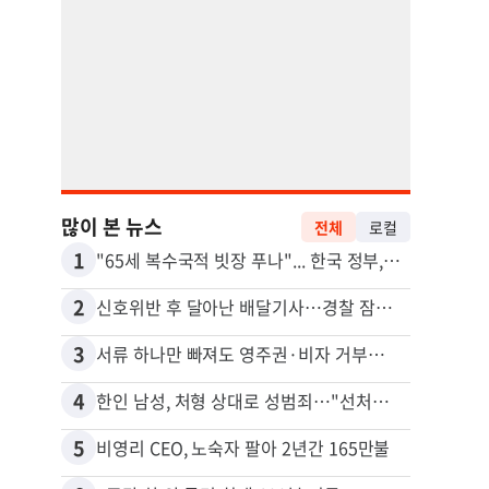
많이 본 뉴스
전체
로컬
1
11
"65세 복수국적 빗장 푸나"... 한국 정부, 연령 완화 전면 추진
김원석
2
12
신호위반 후 달아난 배달기사…경찰 잠복해 잡고보니 ‘반전’
3
13
서류 하나만 빠져도 영주권·비자 거부…심사관 재량권 대폭 확대
4
14
한인 남성, 처형 상대로 성범죄…"선처해줬더니 배신자 취급"
5
15
비영리 CEO, 노숙자 팔아 2년간 165만불