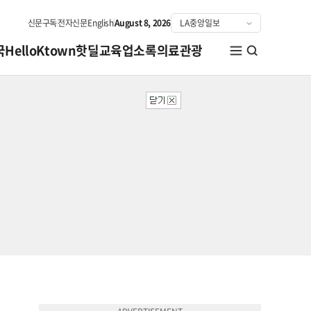
신문구독
전자신문
English
August 8, 2026
국
HelloKtown
핫딜
교육
업소록
의료관광