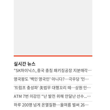
실시간 뉴스
"SK하이닉스, 중국 충칭 패키징공장 지분매각 등 검토"
영국왕도 '백인 영국인' 아니다?…극우당 '인종분류' 논란
'트럼프 충성파' 美법무 대행꼬리 떼…상원 인준 가까스로 가결
ATM 7번 이강인 “난 발전 위해 안달난 선수...120% 보여줄 것”
하루 200명 넘게 온열질환…올여름 벌써 26명 숨졌다