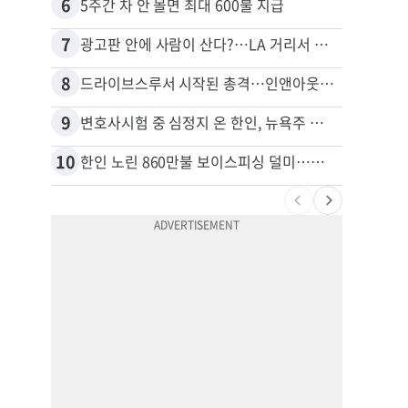
6
16
5주간 차 안 몰면 최대 600불 지급
7
17
광고판 안에 사람이 산다?…LA 거리서 화제
8
18
드라이브스루서 시작된 총격…인앤아웃 참사 영상 공개
9
19
변호사시험 중 심정지 온 한인, 뉴욕주 제소
10
20
한인 노린 860만불 보이스피싱 덜미…영사관·한국 검찰 사칭