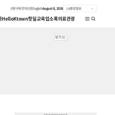
신문구독
전자신문
English
August 8, 2026
국
HelloKtown
핫딜
교육
업소록
의료관광