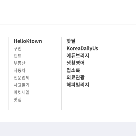
HelloKtown
핫딜
KoreaDailyUs
구인
에듀브리지
렌트
생활영어
부동산
업소록
자동차
의료관광
전문업체
해피빌리지
사고팔기
마켓세일
맛집