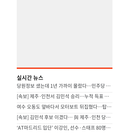
실시간 뉴스
당원정보 샜는데 1년 가까이 몰랐다…민주당 “당시 이상없다 판단”
[속보] 제주·인천서 김민석 승리…누적 득표 정청래에 역전
여수 오동도 앞바다서 모터보트 뒤집혔다…탑승객 2명 사망
[속보] 김민석 후보 이겼다… 與 제주·인천 당원투표 승리
‘AT마드리드 입단’ 이강인, 선수·스태프 80명에 한식 만찬 대접