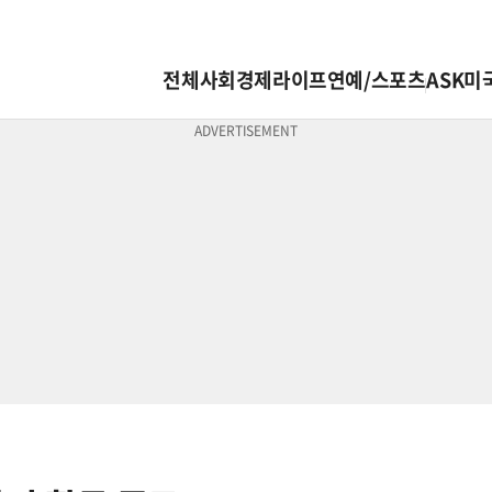
전체
사회
경제
라이프
연예/스포츠
ASK미