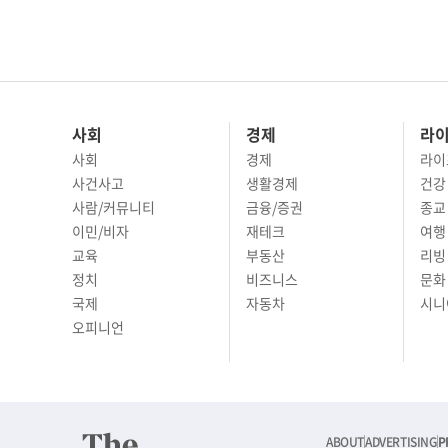
사회
경제
라
사회
경제
라이
사건사고
생활경제
건강
사람/커뮤니티
금융/증권
종교
이민/비자
재테크
여행 
교육
부동산
리빙
정치
비즈니스
문화 
국제
자동차
시니
오피니언
ABOUT
ADVERTISING
P