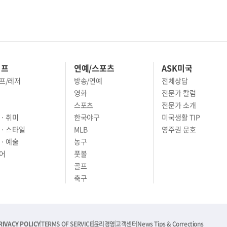
이프
연예/스포츠
ASK미국
프/레저
방송/연예
전체상담
영화
전문가 칼럼
스포츠
전문가 소개
· 취미
한국야구
미국생활 TIP
 · 스타일
MLB
영주권 문호
· 예술
농구
어
풋볼
골프
축구
RIVACY POLICY
TERMS OF SERVICE
윤리경영
고객센터
News Tips & Corrections