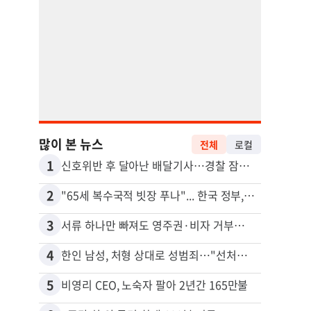
많이 본 뉴스
전체
로컬
1
11
신호위반 후 달아난 배달기사…경찰 잠복해 잡고보니 ‘반전’
2
12
"65세 복수국적 빗장 푸나"... 한국 정부, 연령 완화 전면 추진
김원석
3
13
서류 하나만 빠져도 영주권·비자 거부…심사관 재량권 대폭 확대
4
14
한인 남성, 처형 상대로 성범죄…"선처해줬더니 배신자 취급"
5
15
비영리 CEO, 노숙자 팔아 2년간 165만불