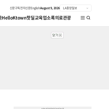
신문구독
전자신문
English
August 9, 2026
국
HelloKtown
핫딜
교육
업소록
의료관광