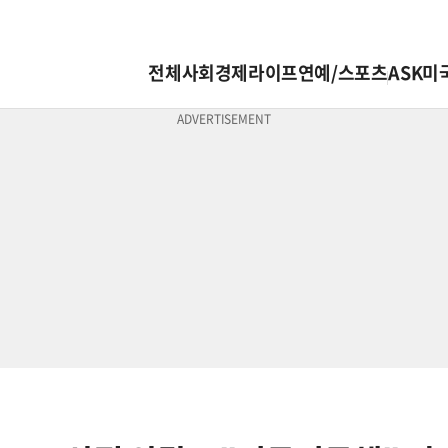
전체
사회
경제
라이프
연예/스포츠
ASK미