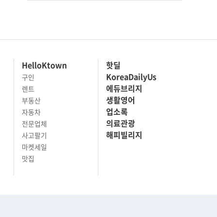
HelloKtown
핫딜
KoreaDailyUs
구인
에듀브리지
렌트
생활영어
부동산
업소록
자동차
의료관광
전문업체
해피빌리지
사고팔기
마켓세일
맛집