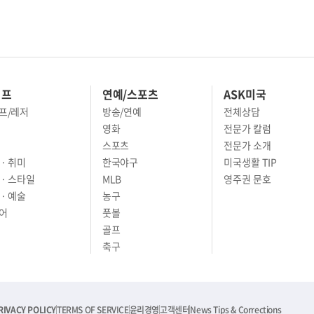
이프
연예/스포츠
ASK미국
프/레저
방송/연예
전체상담
영화
전문가 칼럼
스포츠
전문가 소개
· 취미
한국야구
미국생활 TIP
 · 스타일
MLB
영주권 문호
· 예술
농구
어
풋볼
골프
축구
RIVACY POLICY
TERMS OF SERVICE
윤리경영
고객센터
News Tips & Corrections