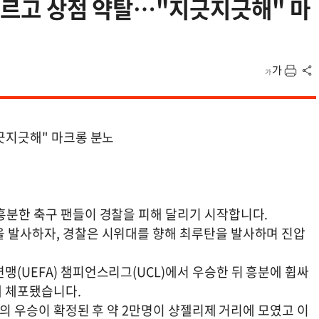
 지르고 상점 약탈…"지긋지긋해" 마
지긋지긋해" 마크롱 분노
 흥분한 축구 팬들이 경찰을 피해 달리기 시작합니다.
을 발사하자, 경찰은 시위대를 향해 최루탄을 발사하며 진압
맹(UEFA) 챔피언스리그(UCL)에서 우승한 뒤 흥분에 휩싸
게 체포됐습니다.
SG의 우승이 확정된 후 약 2만명이 샹젤리제 거리에 모였고 이