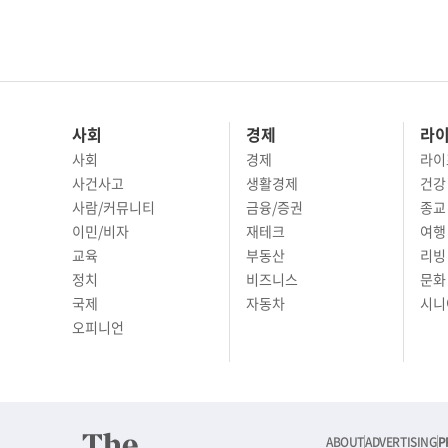
사회
경제
라
사회
경제
라이
사건사고
생활경제
건강
사람/커뮤니티
금융/증권
종교
이민/비자
재테크
여행 
교육
부동산
리빙
정치
비즈니스
문화 
국제
자동차
시니
오피니언
ABOUT
ADVERTISING
P