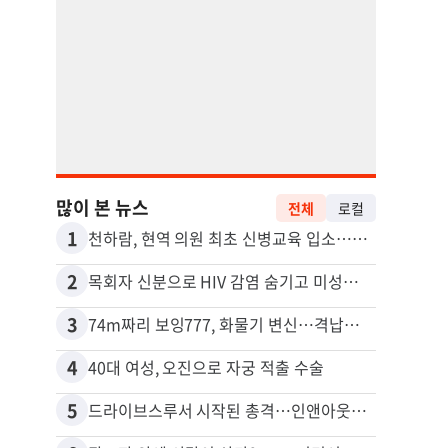
많이 본 뉴스
전체
로컬
1
11
천하람, 현역 의원 최초 신병교육 입소…논산서 2박3일 생활
2
12
목회자 신분으로 HIV 감염 숨기고 미성년자와 성관계
3
13
74m짜리 보잉777, 화물기 변신…격납고서 ‘보물’ 찾는 인천공항
포드 
4
14
40대 여성, 오진으로 자궁 적출 수술
5
15
드라이브스루서 시작된 총격…인앤아웃 참사 영상 공개