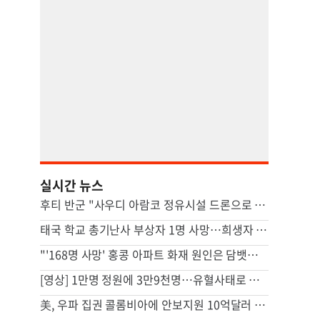
실시간 뉴스
후티 반군 "사우디 아람코 정유시설 드론으로 타격"(종합)
태국 학교 총기난사 부상자 1명 사망…희생자 8명으로 늘어
"'168명 사망' 홍콩 아파트 화재 원인은 담뱃불"…조사결과 발표
[영상] 1만명 정원에 3만9천명…유혈사태로 번진 스리랑카 교도소 폭동
美, 우파 집권 콜롬비아에 안보지원 10억달러 제공키로