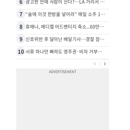
6
16
광고판 안에 사람이 산다?…LA 거리서 화제
7
17
“술에 이것 한방울 넣어라” 매일 소주 1병 까는 91세의 철칙
8
18
휴매나, 메디캘 어드밴티지 축소...60만명 플랜 상실 위기
9
19
신호위반 후 달아난 배달기사…경찰 잠복해 잡고보니 ‘반전’
10
20
서류 하나만 빠져도 영주권·비자 거부…심사관 재량권 대폭 확대