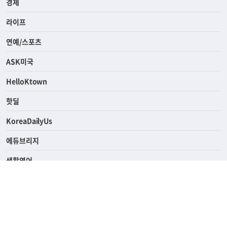
사회
경제
라이프
연예/스포츠
ASK미국
HelloKtown
핫딜
KoreaDailyUs
에듀브리지
생활영어
업소록
의료관광