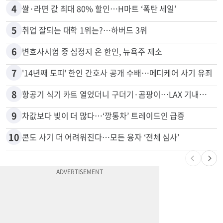
3
"65세 복수국적 빗장 푸나"... 한국 정부, 연령 완화 전면 추진
4
쌀·라면 값 최대 80% 할인…H마트 ‘폭탄 세일’
5
취업 잘되는 대학 1위는?…하버드 3위
6
변호사시험 중 심정지 온 한인, 뉴욕주 제소
7
'14년째 도피' 한인 간호사 공개 수배…메디케어 사기 유죄
8
항공기 식기 카트 열었더니 구더기·곰팡이…LAX 기내식 업체 논란
9
차값보다 빚이 더 많다…‘깡통차’ 트레이드인 급증
10
콘도 사기 더 어려워진다…모든 융자 ‘전체 심사’