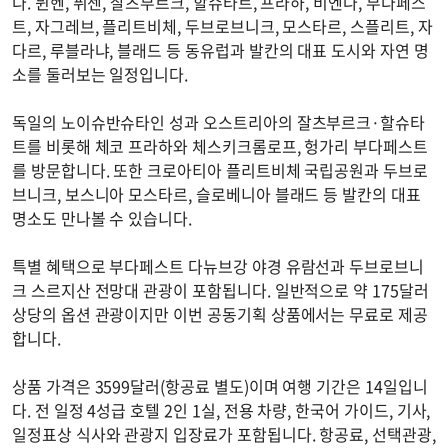
다. 뮌헨, 퓌센, 잘츠부르크, 할슈타트, 프라하, 비엔나, 부다페스
트, 자그레브, 플리트비체, 두브로브니크, 모스타르, 스플리트, 자
다르, 루블라냐, 블래드 등 동유럽과 발칸의 대표 도시와 자연 명
소를 둘러보는 일정입니다.
독일의 노이슈반슈타인 성과 오스트리아의 잘츠부르크·할슈타
트를 비롯해 체코 프라하와 체스키크롬로프, 헝가리 부다페스트
를 방문합니다. 또한 크로아티아 플리트비체 국립공원과 두브로
브니크, 보스니아 모스타르, 슬로베니아 블래드 등 발칸의 대표
명소도 만나볼 수 있습니다.
특별 혜택으로 부다페스트 다뉴브강 야경 유람선과 두브로브니
크 스르지산 전망대 관광이 포함됩니다. 일반적으로 약 175달러
상당의 옵션 관광이지만 이번 공동기획 상품에서는 무료로 제공
합니다.
상품 가격은 3599달러(항공료 별도)이며 여행 기간은 14일입니
다. 전 일정 4성급 호텔 2인 1실, 전용 차량, 한국어 가이드, 기사,
일정표상 식사와 관광지 입장료가 포함됩니다. 항공료, 선택관광,