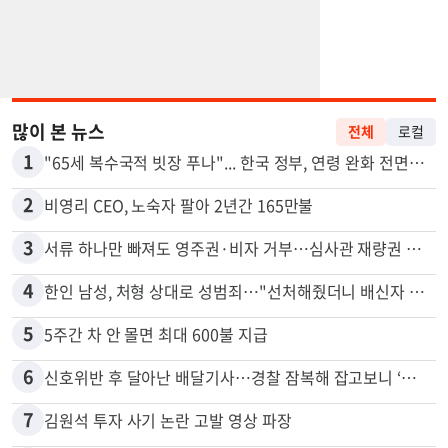
많이 본 뉴스
전체
로컬
1
"65세 복수국적 빗장 푸나"... 한국 정부, 연령 완화 전면 추진
2
비영리 CEO, 노숙자 팔아 2년간 165만불
3
서류 하나만 빠져도 영주권·비자 거부…심사관 재량권 대폭 확대
4
한인 남성, 처형 상대로 성범죄…"선처해줬더니 배신자 취급"
5
5주간 차 안 몰면 최대 600불 지급
6
신호위반 후 달아난 배달기사…경찰 잠복해 잡고보니 ‘반전’
7
김원석 투자 사기 논란 고발 영상 파장