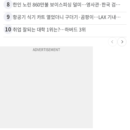
8
한인 노린 860만불 보이스피싱 덜미…영사관·한국 검찰 사칭
9
항공기 식기 카트 열었더니 구더기·곰팡이…LAX 기내식 업체 논란
10
취업 잘되는 대학 1위는?…하버드 3위