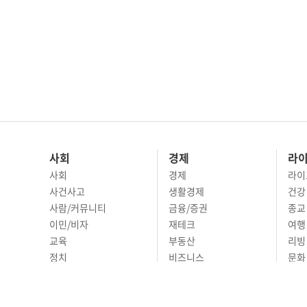
사회
경제
라
사회
경제
라이
사건사고
생활경제
건강
사람/커뮤니티
금융/증권
종교
이민/비자
재테크
여행 
교육
부동산
리빙
정치
비즈니스
문화 
국제
자동차
시니