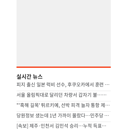
실시간 뉴스
피지 출신 일본 럭비 선수, 후쿠오카에서 훈련 중 열사병 사망
서울 올림픽대로 달리던 차량서 갑자기 불…운전자 1명 경상
"'흑해 길목' 튀르키예, 선박 피격 늘자 통항 제한"
당원정보 샜는데 1년 가까이 몰랐다…민주당 “당시 이상없다 판단”
[속보] 제주·인천서 김민석 승리…누적 득표도 정청래에 역전