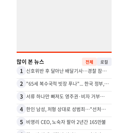
많이 본 뉴스
전체
로컬
1
11
신호위반 후 달아난 배달기사…경찰 잠복해 잡고보니 ‘반전’
2
12
"65세 복수국적 빗장 푸나"... 한국 정부, 연령 완화 전면 추진
3
13
서류 하나만 빠져도 영주권·비자 거부…심사관 재량권 대폭 확대
김원석
4
14
한인 남성, 처형 상대로 성범죄…"선처해줬더니 배신자 취급"
5
15
비영리 CEO, 노숙자 팔아 2년간 165만불