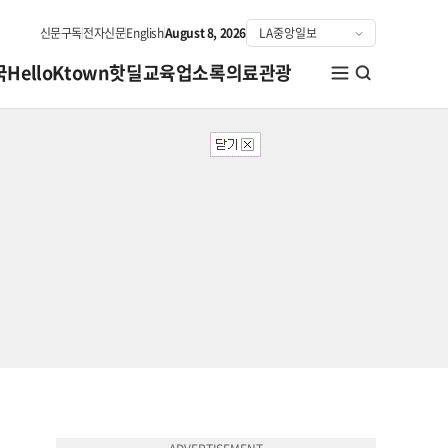
신문구독
전자신문
English
August 8, 2026
국
HelloKtown
핫딜
교육
업소록
의료관광