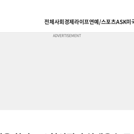
전체
사회
경제
라이프
연예/스포츠
ASK미