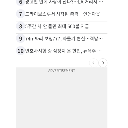
6
16
광고판 안에 사람이 산다?…LA 거리서 화제
포드 
7
17
드라이브스루서 시작된 총격…인앤아웃 참사 영상 공개
8
18
5주간 차 안 몰면 최대 600불 지급
9
19
74m짜리 보잉777, 화물기 변신…격납고서 ‘보물’ 찾는 인천공항
10
20
변호사시험 중 심정지 온 한인, 뉴욕주 제소