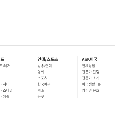
이프
연예/스포츠
ASK미국
프/레저
방송/연예
전체상담
영화
전문가 칼럼
스포츠
전문가 소개
· 취미
한국야구
미국생활 TIP
 · 스타일
MLB
영주권 문호
· 예술
농구
어
풋볼