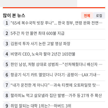
많이 본 뉴스
전체
로컬
1
"65세 복수국적 빗장 푸나"... 한국 정부, 연령 완화 전면 추진
2
5주간 차 안 몰면 최대 600불 지급
3
김원석 투자 사기 논란 고발 영상 파장
4
비영리 CEO, 노숙자 팔아 2년간 165만불
5
한인 남성, 처형 상대로 성범죄…"선처해줬더니 배신자 취급"
6
항공기 식기 카트 열었더니 구더기·곰팡이…LAX 기내식 업체 논란
7
“내가 운전한 게 아니다”…과속 티켓에 오토파일럿 탓한 운전자
8
할라피뇨 먹고 살모넬라 집단 발병…가주 등 27개 주 확산
9
취업 잘되는 대학 1위는?…하버드 3위