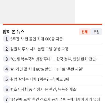
많이 본 뉴스
전체
로컬
1
5주간 차 안 몰면 최대 600불 지급
2
김원석 투자 사기 논란 고발 영상 파장
3
"65세 복수국적 빗장 푸나"... 한국 정부, 연령 완화 전면 추진
4
쌀·라면 값 최대 80% 할인…H마트 ‘폭탄 세일’
5
취업 잘되는 대학 1위는?…하버드 3위
6
변호사시험 중 심정지 온 한인, 뉴욕주 제소