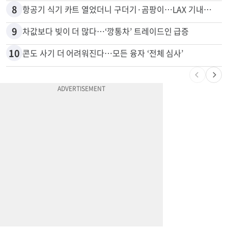
7
'14년째 도피' 한인 간호사 공개 수배…메디케어 사기 유죄
8
항공기 식기 카트 열었더니 구더기·곰팡이…LAX 기내식 업체 논란
9
차값보다 빚이 더 많다…‘깡통차’ 트레이드인 급증
10
콘도 사기 더 어려워진다…모든 융자 ‘전체 심사’