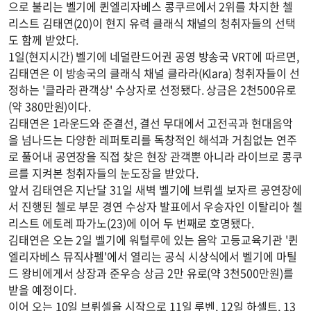
으로 불리는 벨기에 퀸엘리자베스 콩쿠르에서 2위를 차지한 첼
리스트 김태연(20)이 현지 유력 클래식 채널의 청취자들의 선택
도 함께 받았다.
1일(현지시간) 벨기에 네덜란드어권 공영 방송국 VRT에 따르면,
김태연은 이 방송국의 클래식 채널 클라라(Klara) 청취자들이 선
정하는 '클라라 관객상' 수상자로 선정됐다. 상금은 2천500유로
(약 380만원)이다.
김태연은 1라운드와 준결선, 결선 무대에서 고전곡과 현대음악
을 넘나드는 다양한 레퍼토리를 독창적인 해석과 거침없는 연주
로 풀어내 공연장을 직접 찾은 현장 관객뿐 아니라 라이브로 콩쿠
르를 지켜본 청취자들의 눈도장을 받았다.
앞서 김태연은 지난달 31일 새벽 벨기에 브뤼셀 보자르 공연장에
서 진행된 첼로 부문 경연 수상자 발표에서 우승자인 이탈리아 첼
리스트 에토레 파가노(23)에 이어 두 번째로 호명됐다.
김태연은 오는 2일 벨기에 워털루에 있는 음악 고등교육기관 '퀸
엘리자베스 뮤직샤펠'에서 열리는 공식 시상식에서 벨기에 마틸
드 왕비에게서 상장과 준우승 상금 2만 유로(약 3천500만원)를
받을 예정이다.
이어 오는 10일 브뤼셀을 시작으로 11일 루벤, 12일 하셀트, 13