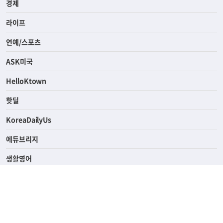
사회
경제
라이프
연예/스포츠
ASK미국
HelloKtown
핫딜
KoreaDailyUs
에듀브리지
생활영어
업소록
의료관광