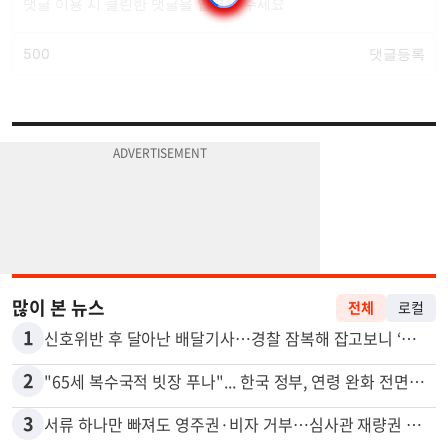
많이 본 뉴스
전체
로컬
1
신호위반 후 달아난 배달기사…경찰 잠복해 잡고보니 ‘반전’
2
"65세 복수국적 빗장 푸나"... 한국 정부, 연령 완화 전면 추진