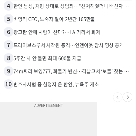
3
서류 하나만 빠져도 영주권·비자 거부…심사관 재량권 대폭 확대
4
한인 남성, 처형 상대로 성범죄…"선처해줬더니 배신자 취급"
5
비영리 CEO, 노숙자 팔아 2년간 165만불
6
광고판 안에 사람이 산다?…LA 거리서 화제
7
드라이브스루서 시작된 총격…인앤아웃 참사 영상 공개
8
5주간 차 안 몰면 최대 600불 지급
9
74m짜리 보잉777, 화물기 변신…격납고서 ‘보물’ 찾는 인천공항
10
변호사시험 중 심정지 온 한인, 뉴욕주 제소