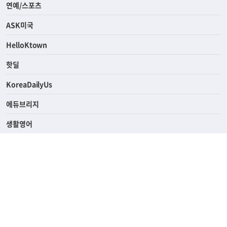
연예/스포츠
ASK미국
HelloKtown
핫딜
KoreaDailyUs
에듀브리지
생활영어
업소록
의료관광
해피빌리지
ABOUT
ADVERTISING
PRIVACY POLICY
TERMS OF SERVICE
윤리경영
고객센터
News Tips & Corrections
690 Wilshire Place Los Angeles, CA 90005