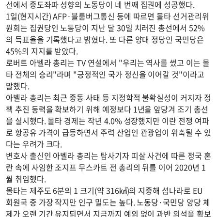
선에서 중도좌파 성향의 노동당이 네 번째 집권에 성공했다.
1일(현지시간) AFP·블룸버그통신 등에 따르면 몰타 선거관리위
원회는 집권당인 노동당이 지난 달 30일 치러진 총선에서 52%
의 득표율을 기록했다고 밝혔다. 또 다른 양대 정당인 국민당은
45%의 지지를 받았다.
로버트 아벨라 총리는 TV 연설에서 "우리는 역사를 썼고 이는 몰
타 전체의 승리"라며 "긍정적인 국가 정신을 이어갈 것"이라고
말했다.
아벨라 총리는 최근 중동 사태 등 지정학적 불확실성이 커지자 정
책 추진 동력을 확보하기 위해 예정보다 1년을 앞당겨 조기 총선
을 실시했다. 몰타 경제는 작년 4.0% 성장했지만 이란 전쟁 여파
로 항공유 가격이 급등하면서 주력 산업인 관광업이 위축될 수 있
다는 우려가 크다.
변호사 출신인 아벨라 총리는 탐사기자 피살 사건에 따른 정국 혼
란 속에 사임한 조지프 무스카트 전 총리의 뒤를 이어 2020년 1
월 취임했다.
몰타는 제주도 6분의 1 크기(약 316㎢)의 지중해 섬나라로 EU
회원국 중 가장 작지만 인구 밀도는 높다. 노동당·국민당 양당 체
제가 오랜 기간 유지되면서 지금까지 예외 없이 과반 의석을 확보