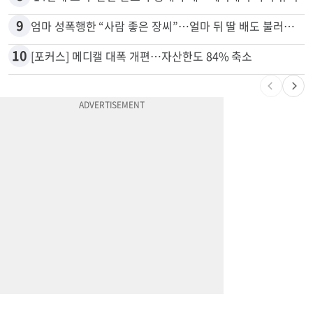
8
'14년째 도피' 한인 간호사 공개 수배…메디케어 사기 유죄
9
엄마 성폭행한 “사람 좋은 장씨”…얼마 뒤 딸 배도 불러왔다
10
[포커스] 메디캘 대폭 개편…자산한도 84% 축소