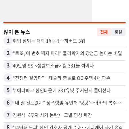
많이 본 뉴스
전체
로컬
1
취업 잘되는 대학 1위는?…하버드 3위
2
“로또, 이 번호 찍지 마라” 물리학자의 당첨금 높이는 비밀
3
40만명 SSI<생활보조금> 월 331불 깎이나
4
“전쟁터 같았다”…테슬라 충돌로 OC 주택 4채 파손
5
부에나파크 한인타운에 281유닛 주거단지 들어선다
6
“내 딸 건드렸지” 성폭행범 유인해 ‘탕탕’…아빠의 복수 결말
7
김원석〈투자 사기 논란〉 고발 영상 파장