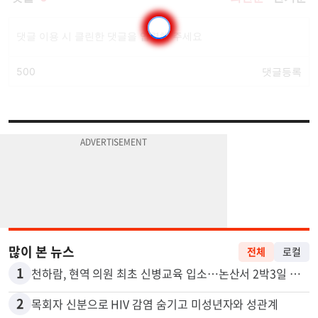
많이 본 뉴스
전체
로컬
1
천하람, 현역 의원 최초 신병교육 입소…논산서 2박3일 생활