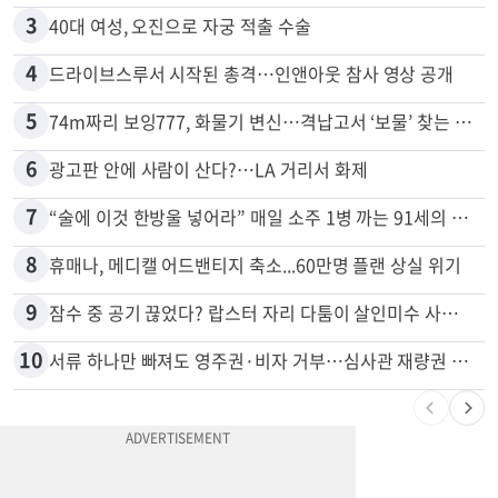
2
목회자 신분으로 HIV 감염 숨기고 미성년자와 성관계
3
40대 여성, 오진으로 자궁 적출 수술
4
드라이브스루서 시작된 총격…인앤아웃 참사 영상 공개
5
74m짜리 보잉777, 화물기 변신…격납고서 ‘보물’ 찾는 인천공항
6
광고판 안에 사람이 산다?…LA 거리서 화제
7
“술에 이것 한방울 넣어라” 매일 소주 1병 까는 91세의 철칙
8
휴매나, 메디캘 어드밴티지 축소...60만명 플랜 상실 위기
9
잠수 중 공기 끊었다? 랍스터 자리 다툼이 살인미수 사건으로
10
서류 하나만 빠져도 영주권·비자 거부…심사관 재량권 대폭 확대