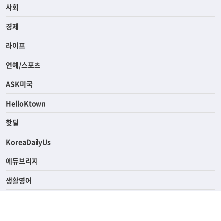
전체
사회
경제
라이프
연예/스포츠
ASK미국
HelloKtown
핫딜
KoreaDailyUs
에듀브리지
생활영어