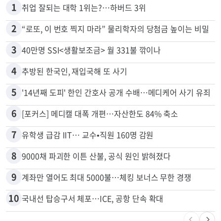
1
취업 잘되는 대학 1위는?…하버드 3위
2
“로또, 이 번호 찍지 마라” 물리학자의 당첨금 높이는 비밀
3
40만명 SSI<생활보조금> 월 331불 깎이나
4
추방된 한국인, 재입국해 또 사기
5
'14년째 도피' 한인 간호사 공개 수배…메디케어 사기 유죄
6
[포커스] 메디캘 대폭 개편…자산한도 84% 축소
7
유학생 급감 IIT… 교수•직원 160명 감원
8
9000채 파괴한 이튼 산불, 공식 원인 밝혀졌다
9
계좌만 열어도 최대 5000불…체킹 보너스 무한 경쟁
10
국내선 탑승구서 체포…ICE, 공항 단속 확대