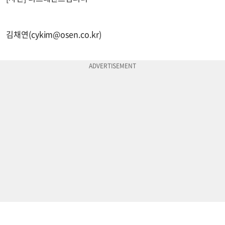
김채연(
cykim@osen.co.kr
)