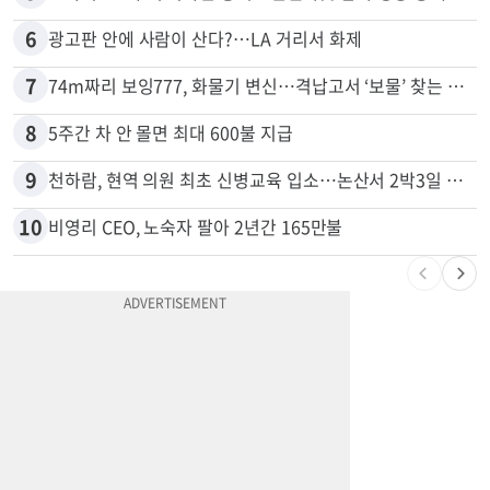
6
광고판 안에 사람이 산다?…LA 거리서 화제
7
74m짜리 보잉777, 화물기 변신…격납고서 ‘보물’ 찾는 인천공항
8
5주간 차 안 몰면 최대 600불 지급
9
천하람, 현역 의원 최초 신병교육 입소…논산서 2박3일 생활
10
비영리 CEO, 노숙자 팔아 2년간 165만불