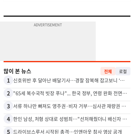
많이 본 뉴스
전체
로컬
1
신호위반 후 달아난 배달기사…경찰 잠복해 잡고보니 ‘반전’
2
"65세 복수국적 빗장 푸나"... 한국 정부, 연령 완화 전면 추진
3
서류 하나만 빠져도 영주권·비자 거부…심사관 재량권 대폭 확대
4
한인 남성, 처형 상대로 성범죄…"선처해줬더니 배신자 취급"
5
드라이브스루서 시작된 총격…인앤아웃 참사 영상 공개