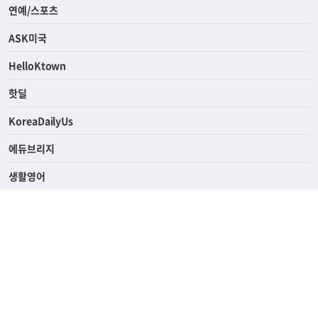
연예/스포츠
ASK미국
HelloKtown
핫딜
KoreaDailyUs
에듀브리지
생활영어
업소록
의료관광
해피빌리지
ABOUT
ADVERTISING
PRIVACY POLICY
TERMS OF SERVICE
윤리경영
고객센터
News Tips & Corrections
690 Wilshire Place Los Angeles, CA 90005