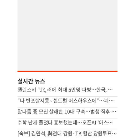
실시간 뉴스
젤렌스키 “北, 러에 최대 5만명 파병…한국, 방공망 지원해달라”
“나 반포살지롱∼센트럴 버스하우스에”…폐버스 청년주택 밈 확산
말다툼 중 모친 살해한 10대 구속…범행 직후 반려견도 죽여
수학 난제 풀었다 홍보했는데…오픈AI '아스트라' 개발 보류 발표, 왜[팩플]
[속보] 김민석, 與전대 강원·TK 합산 당원투표서 승리