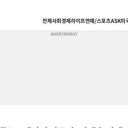
전체
사회
경제
라이프
연예/스포츠
ASK미