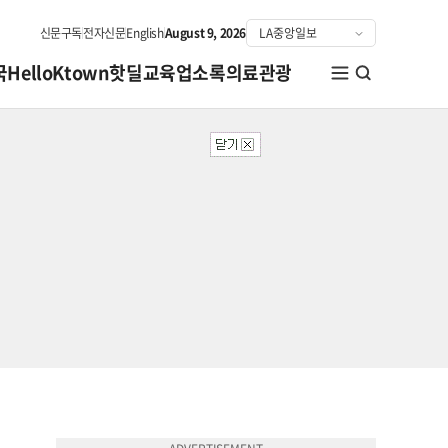
신문구독
전자신문
English
August 9, 2026
국
HelloKtown
핫딜
교육
업소록
의료관광