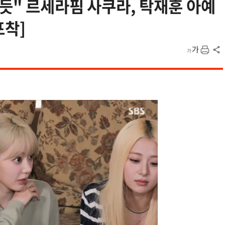
듯" 르세라핌 사쿠라, 탁재훈 아예
포착]