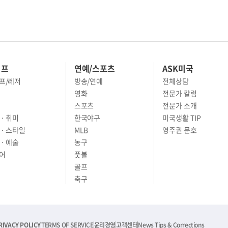
이프
연예/스포츠
ASK미국
프/레저
방송/연예
전체상담
영화
전문가 칼럼
스포츠
전문가 소개
· 취미
한국야구
미국생활 TIP
 · 스타일
MLB
영주권 문호
· 예술
농구
어
풋볼
골프
축구
RIVACY POLICY
TERMS OF SERVICE
윤리경영
고객센터
News Tips & Corrections