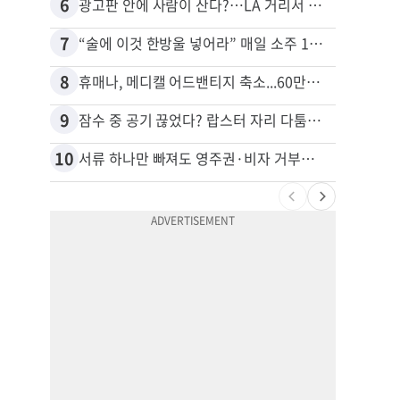
6
16
광고판 안에 사람이 산다?…LA 거리서 화제
7
17
“술에 이것 한방울 넣어라” 매일 소주 1병 까는 91세의 철칙
8
18
휴매나, 메디캘 어드밴티지 축소...60만명 플랜 상실 위기
9
19
잠수 중 공기 끊었다? 랍스터 자리 다툼이 살인미수 사건으로
10
20
서류 하나만 빠져도 영주권·비자 거부…심사관 재량권 대폭 확대