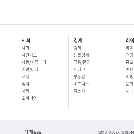
사회
경제
라
사회
경제
라이
사건사고
생활경제
건강
사람/커뮤니티
금융/증권
종교
이민/비자
재테크
여행 
교육
부동산
리빙
정치
비즈니스
문화 
국제
자동차
시니
오피니언
ABOUT
ADVERTISING
P