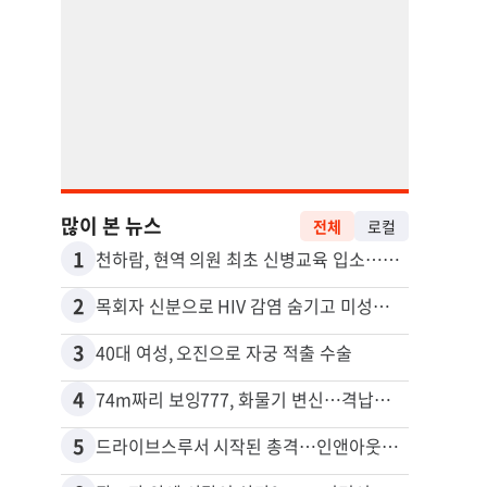
많이 본 뉴스
전체
로컬
1
11
천하람, 현역 의원 최초 신병교육 입소…논산서 2박3일 생활
2
12
목회자 신분으로 HIV 감염 숨기고 미성년자와 성관계
포드 
3
13
40대 여성, 오진으로 자궁 적출 수술
4
14
74m짜리 보잉777, 화물기 변신…격납고서 ‘보물’ 찾는 인천공항
5
15
드라이브스루서 시작된 총격…인앤아웃 참사 영상 공개