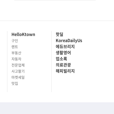
HelloKtown
핫딜
KoreaDailyUs
구인
에듀브리지
렌트
생활영어
부동산
업소록
자동차
의료관광
전문업체
해피빌리지
사고팔기
마켓세일
맛집