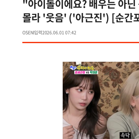
"아이돌이에요? 배우는 아닌 
몰라 '웃음' ('아근진') [순간
OSEN
2026.06.01 07:42