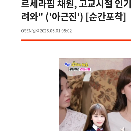
르세라핌 채원, 고교시절 인기 
려와" ('아근진') [순간포착]
OSEN
2026.06.01 08:02