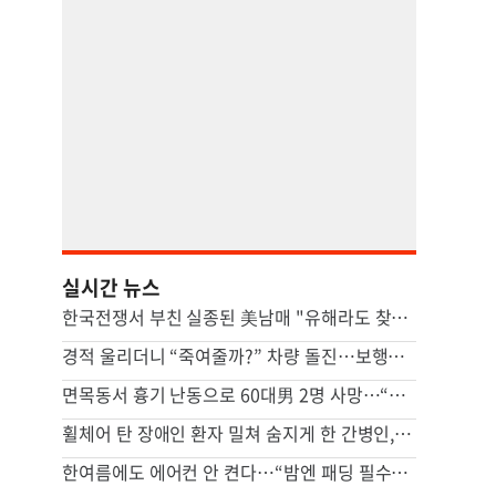
실시간 뉴스
한국전쟁서 부친 실종된 美남매 "유해라도 찾을 수 있다면…"
경적 울리더니 “죽여줄까?” 차량 돌진…보행자 덮쳤다
면목동서 흉기 난동으로 60대男 2명 사망…“지인 사이 추정”
휠체어 탄 장애인 환자 밀쳐 숨지게 한 간병인, 2심도 집유
한여름에도 에어컨 안 켠다…“밤엔 패딩 필수” 냉방도시 어디