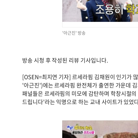
'아근진' 방송
방송 시청 후 작성된 리뷰 기사입니다.
[OSEN=최지연 기자] 르세라핌 김채원이 인기가 많
'아근진')에는 르세라핌 완전체가 출연한 가운데 
패널들은 르세라핌의 미모에 감탄하며 학창시절의 인기
드립니다'라는 익명으로 하는 교내 사이트가 있었다