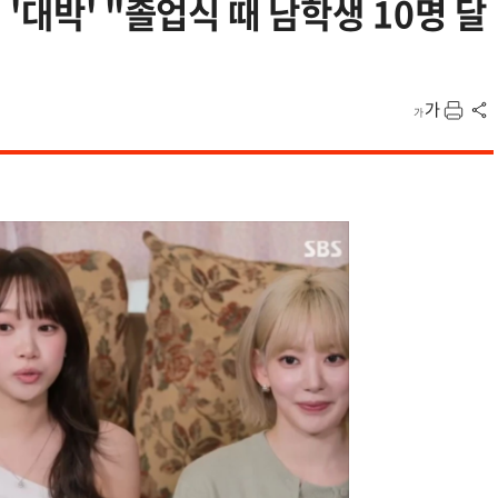
'대박' "졸업식 때 남학생 10명 달