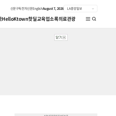
신문구독
전자신문
English
August 7, 2026
국
HelloKtown
핫딜
교육
업소록
의료관광