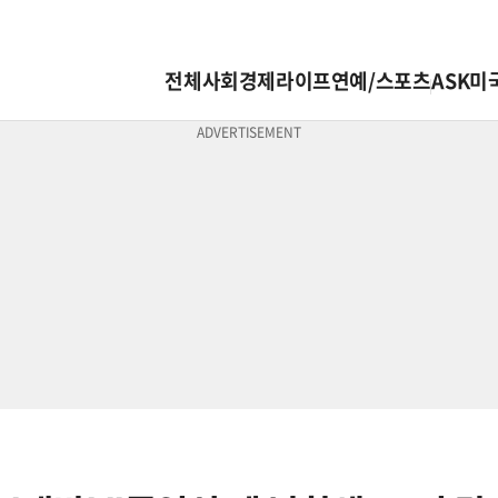
전체
사회
경제
라이프
연예/스포츠
ASK미