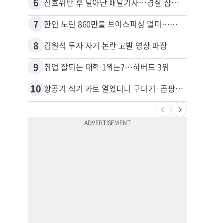
6
16
신호위반 후 달아난 배달기사…경찰 잠복해 잡고보니 ‘반전’
7
17
한인 노린 860만불 보이스피싱 덜미…영사관·한국 검찰 사칭
8
18
김원석 투자 사기 논란 고발 영상 파장
9
19
취업 잘되는 대학 1위는?…하버드 3위
10
20
항공기 식기 카트 열었더니 구더기·곰팡이…LAX 기내식 업체 논란