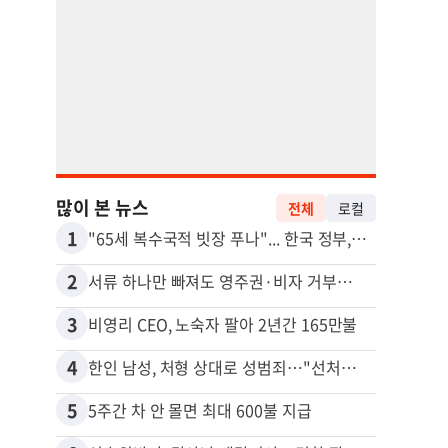
많이 본 뉴스
전체
로컬
1
11
"65세 복수국적 빗장 푸나"... 한국 정부, 연령 완화 전면 추진
2
12
서류 하나만 빠져도 영주권·비자 거부…심사관 재량권 대폭 확대
3
13
비영리 CEO, 노숙자 팔아 2년간 165만불
4
14
한인 남성, 처형 상대로 성범죄…"선처해줬더니 배신자 취급"
5
15
5주간 차 안 몰면 최대 600불 지급