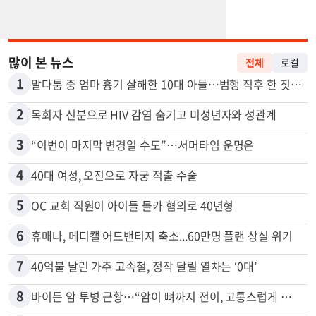
많이 본 뉴스
전체
로컬
1
말다툼 중 엄마 흉기 살해한 10대 아들…범행 직후 한 짓 충격
2
목회자 신분으로 HIV 감염 숨기고 미성년자와 성관계
3
“이번이 마지막 변경일 수도”…서머타임 운명은
4
40대 여성, 오진으로 자궁 적출 수술
5
OC 교회 직원이 아이들 몰카 혐의로 40년형
6
휴매나, 메디캘 어드밴티지 축소...60만명 플랜 상실 위기
7
40억불 날린 가주 고속철, 정작 달릴 열차는 ‘0대’
8
바이든 암 투병 근황…“암이 뼈까지 전이, 고통스럽게 투병 중”