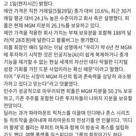
고 1일(현지시간) 밝혔다.
제안 가격은 직전 거래일(5월29일) 종가 대비 10.6%, 최근 30거
래일 평균 대비 24.1% 높은 수준이라고 회사 측은 설명했다. 피
플은 현재 MGM 지분의 26.1%를 보유하고 있다.
제안 가격을 적용한 회사 가치는 부채 보유분을 포함해 188억 달
러(약 28조원)에 달한다고 블룸버그는 평가했다.
피플 회장인 배리 딜러는 이날 성명에서 "우리가 약 6년 전 MGM
에 투자하기 시작한 것은 인공지능(AI)이 쉽게 복제하거나 중개
기능을 제거할 수 없는 현실 세계의 자산인 데다 탁월한 디지털
성장 기회를 가진 드문 사업이라는 확신 때문"이라고 말했다.
이어 "우리는 시장이 MGM 자산의 힘과 존속력을 상당히 과소평
가하고 있다고 믿는다"라고 덧붙였다.
인수가 성공적으로 마무리되면 피플은 MGM 지분을 50.1% 보유
하고, 기존 주주를 포함한 다른 투자자들이 나머지 지분을 보유할
전망이다.
딜러는 과거 파라마운트 픽처스를 이끌며 인디애나 존스 시리즈
등 히트작을 쏟아내며 파라마운트의 전성기를 연 인물이다. '미디
어 황제'로 불리는 루퍼트 머독과 함께 미 방송국 폭스를 설립하
기도 했다. 여행 플랫폼 익스피디아 그룹의 회장이기도 하다.