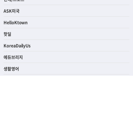
ASK미국
HelloKtown
핫딜
KoreaDailyUs
에듀브리지
생활영어
업소록
의료관광
해피빌리지
ABOUT
ADVERTISING
PRIVACY POLICY
TERMS OF SERVICE
윤리경영
고객센터
News Tips & Corrections
690 Wilshire Place Los Angeles, CA 90005