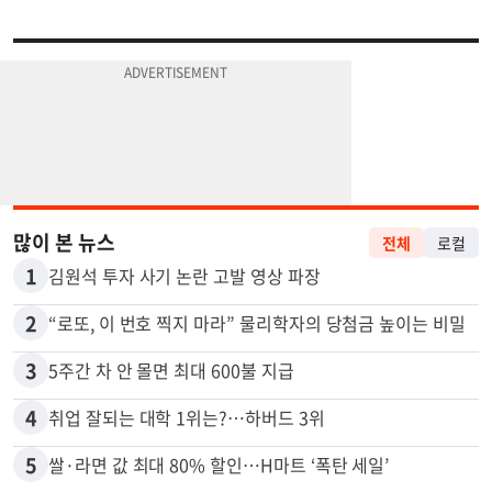
많이 본 뉴스
전체
로컬
1
김원석 투자 사기 논란 고발 영상 파장
2
“로또, 이 번호 찍지 마라” 물리학자의 당첨금 높이는 비밀
3
5주간 차 안 몰면 최대 600불 지급
4
취업 잘되는 대학 1위는?…하버드 3위
5
쌀·라면 값 최대 80% 할인…H마트 ‘폭탄 세일’