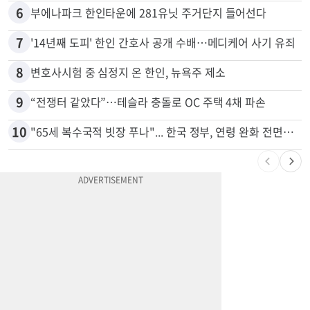
6
부에나파크 한인타운에 281유닛 주거단지 들어선다
7
'14년째 도피' 한인 간호사 공개 수배…메디케어 사기 유죄
8
변호사시험 중 심정지 온 한인, 뉴욕주 제소
9
“전쟁터 같았다”…테슬라 충돌로 OC 주택 4채 파손
10
"65세 복수국적 빗장 푸나"... 한국 정부, 연령 완화 전면 추진