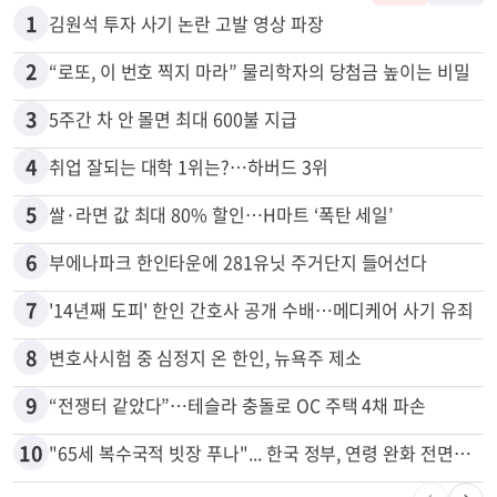
많이 본 뉴스
전체
로컬
1
김원석 투자 사기 논란 고발 영상 파장
2
“로또, 이 번호 찍지 마라” 물리학자의 당첨금 높이는 비밀
3
5주간 차 안 몰면 최대 600불 지급
4
취업 잘되는 대학 1위는?…하버드 3위
5
쌀·라면 값 최대 80% 할인…H마트 ‘폭탄 세일’
6
부에나파크 한인타운에 281유닛 주거단지 들어선다
7
'14년째 도피' 한인 간호사 공개 수배…메디케어 사기 유죄
8
변호사시험 중 심정지 온 한인, 뉴욕주 제소
9
“전쟁터 같았다”…테슬라 충돌로 OC 주택 4채 파손