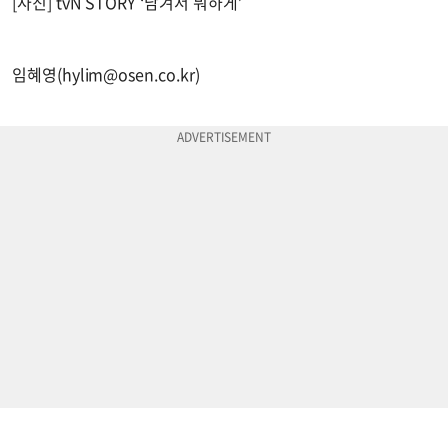
[사진] tvN STORY ‘남겨서 뭐하게’
임혜영(
hylim@osen.co.kr
)