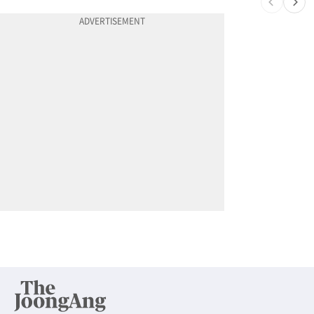
10
"65세 복수국적 빗장 푸나"... 한국 정부, 연령 완화 전면 추진