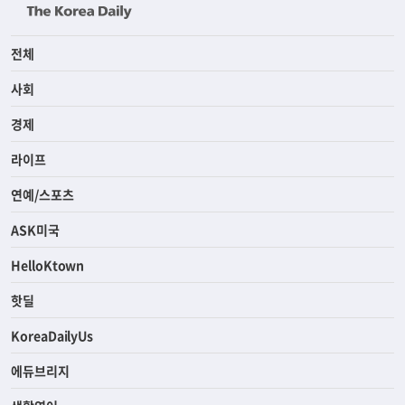
전체
사회
경제
라이프
연예/스포츠
ASK미국
HelloKtown
핫딜
KoreaDailyUs