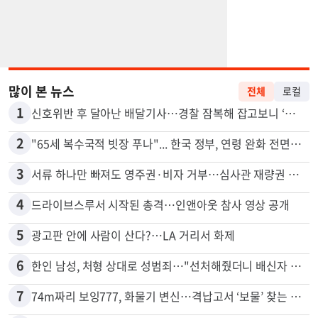
많이 본 뉴스
전체
로컬
1
신호위반 후 달아난 배달기사…경찰 잠복해 잡고보니 ‘반전’
2
"65세 복수국적 빗장 푸나"... 한국 정부, 연령 완화 전면 추진
3
서류 하나만 빠져도 영주권·비자 거부…심사관 재량권 대폭 확대
4
드라이브스루서 시작된 총격…인앤아웃 참사 영상 공개
5
광고판 안에 사람이 산다?…LA 거리서 화제
6
한인 남성, 처형 상대로 성범죄…"선처해줬더니 배신자 취급"