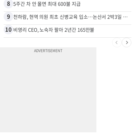
7
74m짜리 보잉777, 화물기 변신…격납고서 ‘보물’ 찾는 인천공항
8
5주간 차 안 몰면 최대 600불 지급
9
천하람, 현역 의원 최초 신병교육 입소…논산서 2박3일 생활
10
비영리 CEO, 노숙자 팔아 2년간 165만불