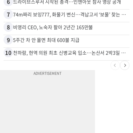
6
드라이브스루서 시작된 총격…인앤아웃 참사 영상 공개
7
74m짜리 보잉777, 화물기 변신…격납고서 ‘보물’ 찾는 인천공항
8
비영리 CEO, 노숙자 팔아 2년간 165만불
9
5주간 차 안 몰면 최대 600불 지급
10
천하람, 현역 의원 최초 신병교육 입소…논산서 2박3일 생활