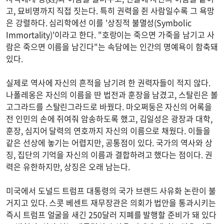
고, 묘비명까지 직접 짓는다. 특히 권력을 쥔 사람일수록 그 욕망
은 강렬하다. 심리학에선 이를 '상징적 불멸성(Symbolic
Immortality)'이라고 한다. "호랑이는 죽으면 가죽을 남기고 사
람은 죽으면 이름을 남긴다"는 속담에는 인간의 명예욕이 함축돼
있다.
실제로 역사에 자신의 흔적을 남기려 한 권력자들이 적지 않다.
나폴레옹은 자신의 이름을 딴 법전과 훈장을 남겼고, 스탈린은 볼
고그라드를 스탈린그라드로 바꿨다. 마오쩌둥은 자신의 어록을
전 인민의 손에 쥐여줘 암송하도록 했고, 김일성은 광장과 대학,
훈장, 심지어 달력의 연호까지 자신의 이름으로 채웠다. 이들을
같은 선상에 놓기는 어렵지만, 공통점이 있다. 국가의 역사와 상
징, 집단의 기억을 자신의 이름과 결합하려고 했다는 점이다. 권
력은 유한하지만, 상징은 오래 남는다.
미국에서 도널드 트럼프 대통령의 국가 브랜드 사유화 논란이 불
거지고 있다. 스콧 베센트 재무장관은 의회가 법안을 통과시키는
즉시 트럼프 얼굴을 새긴 250달러 지폐를 발행할 준비가 돼 있다