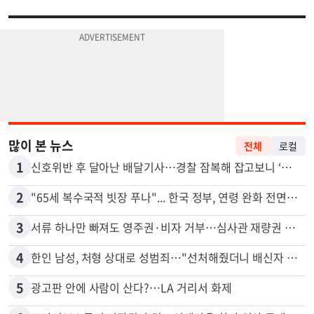
많이 본 뉴스
전체
로컬
1
신호위반 후 달아난 배달기사…경찰 잠복해 잡고보니 ‘반전’
2
"65세 복수국적 빗장 푸나"... 한국 정부, 연령 완화 전면 추진
3
서류 하나만 빠져도 영주권·비자 거부…심사관 재량권 대폭 확대
4
한인 남성, 처형 상대로 성범죄…"선처해줬더니 배신자 취급"
5
광고판 안에 사람이 산다?…LA 거리서 화제