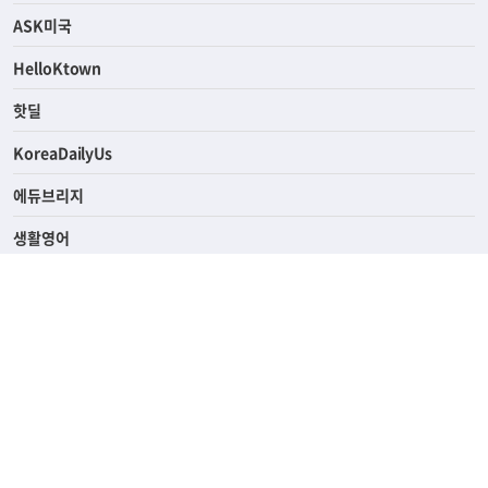
ASK미국
HelloKtown
핫딜
KoreaDailyUs
에듀브리지
생활영어
업소록
의료관광
해피빌리지
ABOUT
ADVERTISING
PRIVACY POLICY
TERMS OF SERVICE
윤리경영
고객센터
News Tips & Corrections
690 Wilshire Place Los Angeles, CA 90005
TEL. (213) 368-2500 FAX. (213) 389-6196