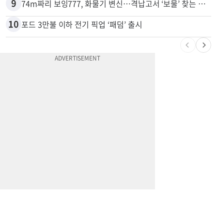
9
74m짜리 보잉777, 화물기 변신…격납고서 ‘보물’ 찾는 인천공항
10
포드 3만불 이하 전기 픽업 ‘패덤’ 출시