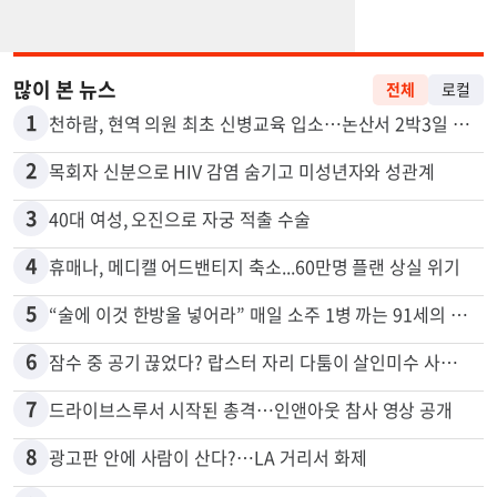
많이 본 뉴스
전체
로컬
1
천하람, 현역 의원 최초 신병교육 입소…논산서 2박3일 생활
2
목회자 신분으로 HIV 감염 숨기고 미성년자와 성관계
3
40대 여성, 오진으로 자궁 적출 수술
4
휴매나, 메디캘 어드밴티지 축소...60만명 플랜 상실 위기
5
“술에 이것 한방울 넣어라” 매일 소주 1병 까는 91세의 철칙
6
잠수 중 공기 끊었다? 랍스터 자리 다툼이 살인미수 사건으로
7
드라이브스루서 시작된 총격…인앤아웃 참사 영상 공개
8
광고판 안에 사람이 산다?…LA 거리서 화제