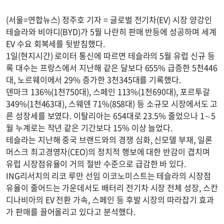
(서울=연합뉴스) 정주호 기자 = 글로벌 전기차(EV) 시장 양강인
테슬라와 비야디(BYD)가 5월 나란히 판매 반등에 성공하며 세계
EV 수요 회복세를 뒷받침했다.
1일(현지시간) 로이터 통신에 따르면 테슬라의 5월 유럽 신규 등
록 대수는 프랑스에서 지난해 같은 달보다 655% 급증한 5천446
대, 노르웨이에서 29% 증가한 3천345대를 기록했다.
덴마크 136%(1천750대), 스페인 113%(1천690대), 포르투갈
349%(1천463대), 스웨덴 71%(858대) 등 소규모 시장에서도 고
른 성장세를 보였다. 이탈리아는 654대로 23.5% 줄었으나 1∼5
월 누계로는 작년 같은 기간보다 15% 이상 늘었다.
테슬라는 지난해 중국 브랜드와의 경쟁 심화, 신모델 부재, 일론
머스크 최고경영자(CEO)의 정치적 행보에 대한 반감이 겹치며
유럽 시장점유율이 거의 절반 수준으로 급감한 바 있다.
ING리서치의 리코 루만 선임 이코노미스트는 테슬라의 시장점
유율이 줄어드는 가운데서도 배터리 전기차 시장 전체 성장, 스칸
디나비아의 EV 전환 가속, 스페인 등 후발 시장의 따라잡기 효과
가 판매를 끌어올리고 있다고 분석했다.