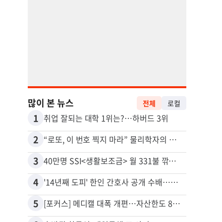
많이 본 뉴스
전체
로컬
1
11
취업 잘되는 대학 1위는?…하버드 3위
유학생
2
12
“로또, 이 번호 찍지 마라” 물리학자의 당첨금 높이는 비밀
3
13
40만명 SSI<생활보조금> 월 331불 깎이나
4
14
'14년째 도피' 한인 간호사 공개 수배…메디케어 사기 유죄
5
15
[포커스] 메디캘 대폭 개편…자산한도 84% 축소