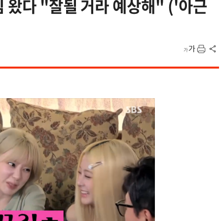
 왔다 "잘될 거라 예상해" ('아근