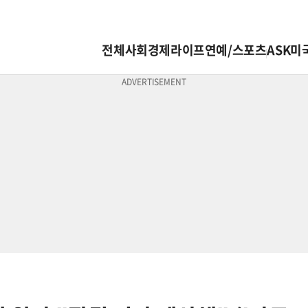
전체
사회
경제
라이프
연예/스포츠
ASK미