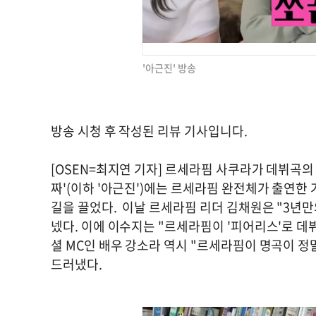
'아근진' 방송
방송 시청 후 작성된 리뷰 기사입니다.
[OSEN=최지연 기자] 르세라핌 사쿠라가 데뷔곡의 
짜'(이하 '아근진')에는 르세라핌 완전체가 출연한
길을 끌었다. 이날 르세라핌 리더 김채원은 "3년만
넸다. 이에 이수지는 "르세라핌이 '피어리스'로 데
셜 MC인 배우 강소라 역시 "르세라핌이 명곡이 정
드러냈다.