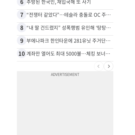
6
16
추방된 한국인, 재입국해 또 사기
7
17
“전쟁터 같았다”…테슬라 충돌로 OC 주택 4채 파손
8
18
“내 딸 건드렸지” 성폭행범 유인해 ‘탕탕’…아빠의 복수 결말
9
19
부에나파크 한인타운에 281유닛 주거단지 들어선다
10
20
계좌만 열어도 최대 5000불…체킹 보너스 무한 경쟁