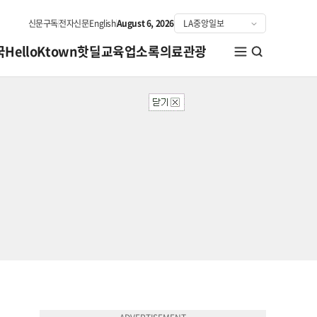
신문구독
전자신문
English
August 6, 2026
국
HelloKtown
핫딜
교육
업소록
의료관광