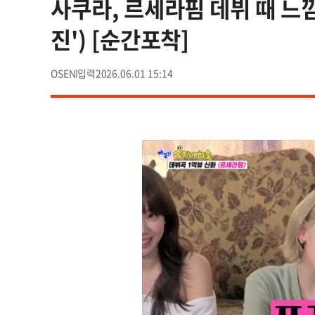
사쿠라, 르세라핌 데뷔 때 느낌
진') [순간포착]
OSEN
2026.06.01 15:14