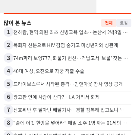
많이 본 뉴스
전체
로컬
1
천하람, 현역 의원 최초 신병교육 입소…논산서 2박3일 생활
2
목회자 신분으로 HIV 감염 숨기고 미성년자와 성관계
3
74m짜리 보잉777, 화물기 변신…격납고서 ‘보물’ 찾는 인천공항
4
40대 여성, 오진으로 자궁 적출 수술
5
드라이브스루서 시작된 총격…인앤아웃 참사 영상 공개
6
광고판 안에 사람이 산다?…LA 거리서 화제
7
신호위반 후 달아난 배달기사…경찰 잠복해 잡고보니 ‘반전’