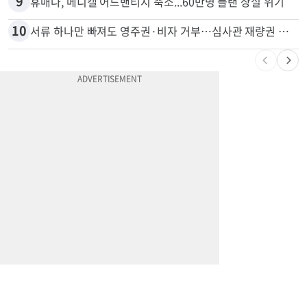
8
“술에 이것 한방울 넣어라” 매일 소주 1병 까는 91세의 철칙
9
휴매나, 메디캘 어드밴티지 축소...60만명 플랜 상실 위기
10
서류 하나만 빠져도 영주권·비자 거부…심사관 재량권 대폭 확대