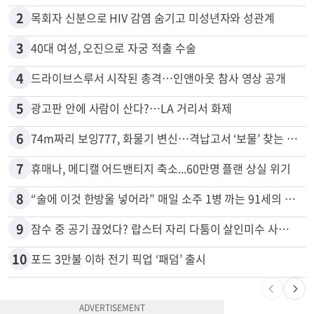
많이 본 뉴스
전체
로컬
1
천하람, 현역 의원 최초 신병교육 입소…논산서 2박3일 생활
2
목회자 신분으로 HIV 감염 숨기고 미성년자와 성관계
3
40대 여성, 오진으로 자궁 적출 수술
4
드라이브스루서 시작된 총격…인앤아웃 참사 영상 공개
5
광고판 안에 사람이 산다?…LA 거리서 화제
6
74m짜리 보잉777, 화물기 변신…격납고서 ‘보물’ 찾는 인천공항
7
휴매나, 메디캘 어드밴티지 축소...60만명 플랜 상실 위기
8
“술에 이것 한방울 넣어라” 매일 소주 1병 까는 91세의 철칙
9
잠수 중 공기 끊었다? 랍스터 자리 다툼이 살인미수 사건으로
10
포드 3만불 이하 전기 픽업 ‘패덤’ 출시