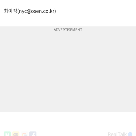
최이정(
nyc@osen.co.kr
)