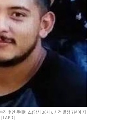
숨진 후안 쿠에바스(당시 26세). 사건 발생 7년이 지
[LAPD]