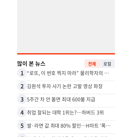
많이 본 뉴스
전체
로컬
1
11
“로또, 이 번호 찍지 마라” 물리학자의 당첨금 높이는 비밀
2
12
김원석 투자 사기 논란 고발 영상 파장
3
13
5주간 차 안 몰면 최대 600불 지급
4
14
취업 잘되는 대학 1위는?…하버드 3위
5
15
쌀·라면 값 최대 80% 할인…H마트 ‘폭탄 세일’