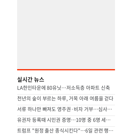
실시간 뉴스
LA한인타운에 80유닛…저소득층 아파트 신축
천년의 숲이 부르는 하루, 거목 아래 여름을 걷다
서류 하나만 빠져도 영주권·비자 거부…심사관 재량권 대폭 확대
유권자 등록때 시민권 증명…10명 중 6명 세이브안 찬성
트럼프 "원정 출산 종식시킨다"…6일 관련 행정명령에 서명