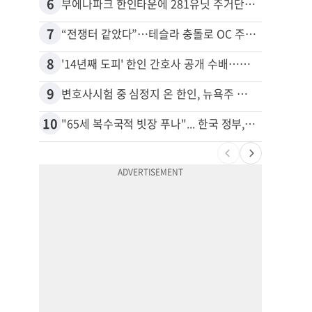
6
16
부에나파크 한인타운에 281유닛 주거단지 들어선다
7
17
“전쟁터 같았다”…테슬라 충돌로 OC 주택 4채 파손
8
18
'14년째 도피' 한인 간호사 공개 수배…메디케어 사기 유죄
9
19
변호사시험 중 심정지 온 한인, 뉴욕주 제소
10
20
"65세 복수국적 빗장 푸나"... 한국 정부, 연령 완화 전면 추진