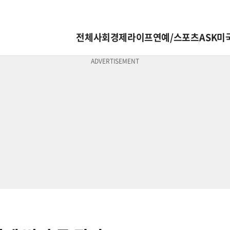
전체
사회
경제
라이프
연예/스포츠
ASK미