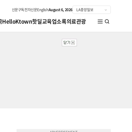
신문구독
전자신문
English
August 6, 2026
국
HelloKtown
핫딜
교육
업소록
의료관광