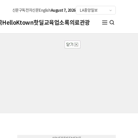
신문구독
전자신문
English
August 7, 2026
국
HelloKtown
핫딜
교육
업소록
의료관광