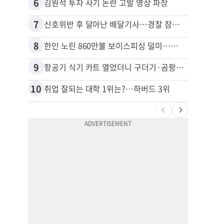
6
16
김원석 투자 사기 논란 고발 영상 파장
7
17
신호위반 후 달아난 배달기사…경찰 잠복해 잡고보니 ‘반전’
8
18
한인 노린 860만불 보이스피싱 덜미…영사관·한국 검찰 사칭
9
19
항공기 식기 카트 열었더니 구더기·곰팡이…LAX 기내식 업체 논란
10
20
취업 잘되는 대학 1위는?…하버드 3위