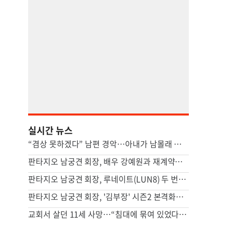
실시간 뉴스
“겸상 못하겠다” 남편 경악…아내가 남몰래 즐긴 ‘충격적 간식’ [이혼의 세계]
판타지오 남궁견 회장, 배우 강예원과 재계약…새 프로필 공개하며 활동 재개
판타지오 남궁견 회장, 루네이트(LUN8) 두 번째 유럽투어 지원…글로벌 활동 확대
판타지오 남궁견 회장, '김부장' 시즌2 본격화… "흥행 신드롬 잇는다"
교회서 살던 11세 사망…“침대에 묶여 있었다” 충격 진술