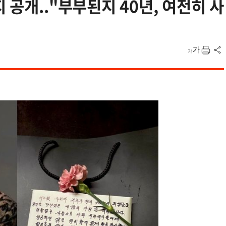
 공개.."부부된지 40년, 여전히 사