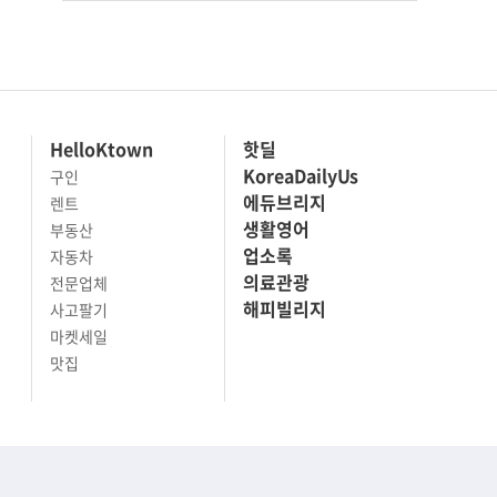
HelloKtown
핫딜
KoreaDailyUs
구인
에듀브리지
렌트
생활영어
부동산
업소록
자동차
의료관광
전문업체
해피빌리지
사고팔기
마켓세일
맛집