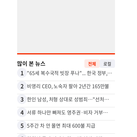
많이 본 뉴스
전체
로컬
1
11
"65세 복수국적 빗장 푸나"... 한국 정부, 연령 완화 전면 추진
2
12
비영리 CEO, 노숙자 팔아 2년간 165만불
3
13
한인 남성, 처형 상대로 성범죄…"선처해줬더니 배신자 취급"
4
14
서류 하나만 빠져도 영주권·비자 거부…심사관 재량권 대폭 확대
5
15
5주간 차 안 몰면 최대 600불 지급