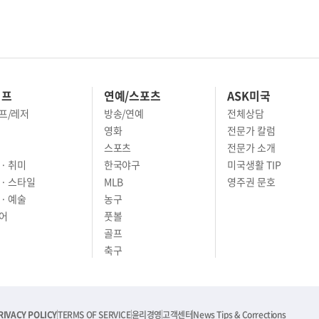
이프
연예/스포츠
ASK미국
프/레저
방송/연예
전체상담
영화
전문가 칼럼
스포츠
전문가 소개
· 취미
한국야구
미국생활 TIP
 · 스타일
MLB
영주권 문호
· 예술
농구
어
풋볼
골프
축구
RIVACY POLICY
TERMS OF SERVICE
윤리경영
고객센터
News Tips & Corrections