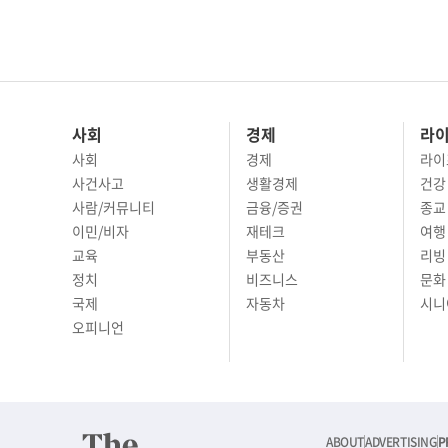
사회
경제
라
사회
경제
라이
사건사고
생활경제
건강
사람/커뮤니티
금융/증권
종교
이민/비자
재테크
여행 
교육
부동산
리빙
정치
비즈니스
문화 
국제
자동차
시니
오피니언
ABOUT
ADVERTISING
P