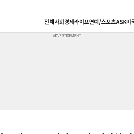
전체
사회
경제
라이프
연예/스포츠
ASK미