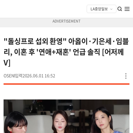
"돌싱프로 섭외 환영" 아옳이·기은세·임블
리, 이혼 후 '연애+재혼' 언급 솔직 [어저께
V]
OSEN
2026.06.01 16:52