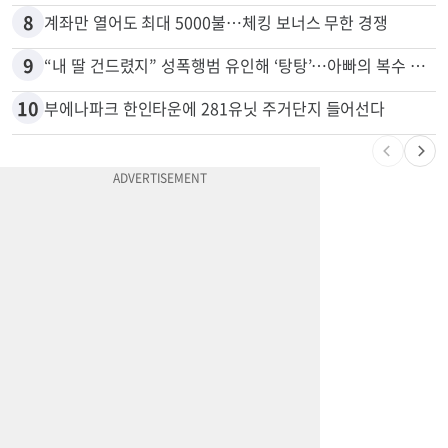
7
유학생 급감 IIT… 교수•직원 160명 감원
8
계좌만 열어도 최대 5000불…체킹 보너스 무한 경쟁
9
“내 딸 건드렸지” 성폭행범 유인해 ‘탕탕’…아빠의 복수 결말
10
부에나파크 한인타운에 281유닛 주거단지 들어선다